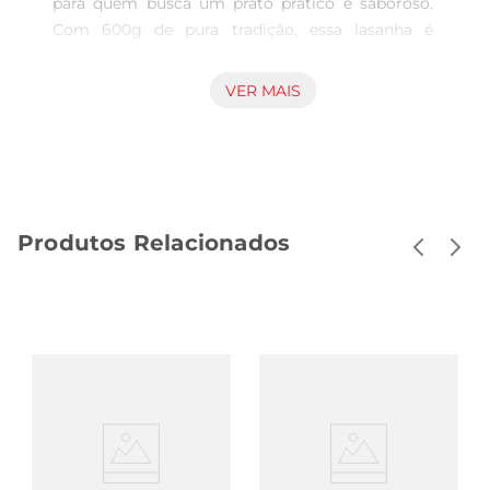
para quem busca um prato prático e saboroso. 
Com 600g de pura tradição, essa lasanha é 
preparada com ingredientes selecionados, 
trazendo o verdadeiro sabor da culinária mineira 
VER MAIS
para a sua mesa. Ideal para almoços em família 
ou jantares com amigos, ela proporciona 
momentos de prazer e satisfação.

Camadas de sabor  

Esta lasanha é composta por camadas generosas 
Produtos Relacionados
de massa fresca, recheadas com um molho de 
bolonhesa rico e encorpado. O equilíbrio perfeito 
entre a carne moída e os temperos tradicionais 
garante um sabor marcante que conquista a 
todos. Além disso, o queijo derretido que finaliza 
o prato traz uma cremosidade irresistível, 
tornando cada garfada uma experiência única.

Praticidade na sua rotina  

Pronta para o forno, a Lasanha Forno de Minas é 
a soluçãoideal para quem tem uma rotina 