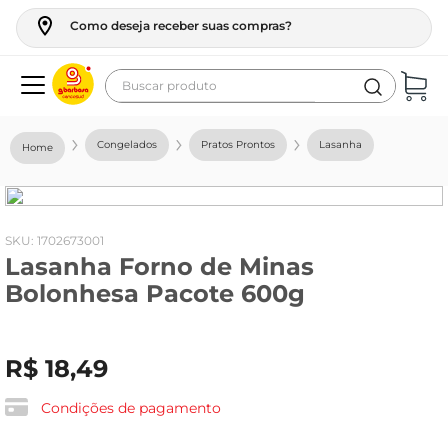
Como deseja receber suas compras?
Buscar produto
Termos mais buscados
Congelados
Pratos Prontos
Lasanha
geladeira
maquina lavar
fogao
:
1702673001
Lasanha Forno de Minas
café
Bolonhesa Pacote 600g
cerveja
frango
R$
18
,
49
vinho
leite
Condições de pagamento
tv