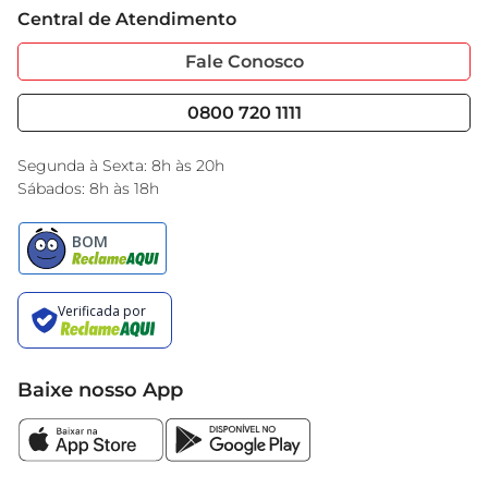
Cartão GBarbosa
Central de Atendimento
Sobre Privacidade
Garantia Estendida
Portal do Fornecedo
Código de Ética
Fale Conosco
Nossas Lojas
Serviços
Cencosud Media
Blog GBarbosa
0800 720 1111
Black Friday
Encarte do Dia
Segunda à Sexta: 8h às 20h
Sábados: 8h às 18h
Baixe nosso App