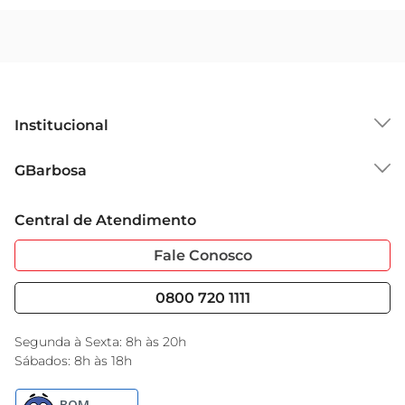
Institucional
Sobre o GBarbosa
GBarbosa
Grupo Cencosud
Trabalhe Conosco
Cartão GBarbosa
Central de Atendimento
Sobre Privacidade
Garantia Estendida
Portal do Fornecedo
Código de Ética
Fale Conosco
Nossas Lojas
Serviços
Cencosud Media
Blog GBarbosa
0800 720 1111
Black Friday
Encarte do Dia
Segunda à Sexta: 8h às 20h
Sábados: 8h às 18h