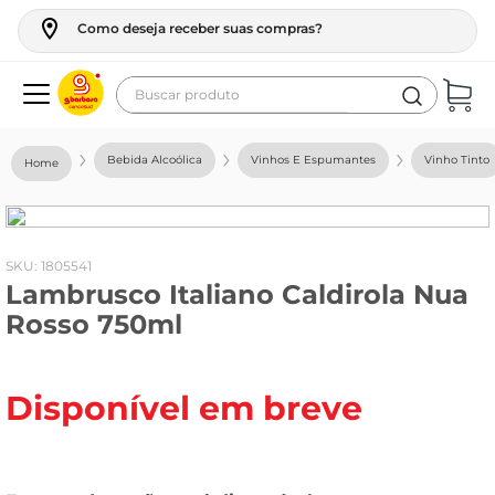
Como deseja receber suas compras?
Buscar produto
Termos mais buscados
Bebida Alcoólica
Vinhos E Espumantes
Vinho Tinto
geladeira
maquina lavar
fogao
:
1805541
Lambrusco Italiano Caldirola Nua
café
Rosso 750ml
cerveja
frango
Disponível em breve
leite
vinho
leite pó