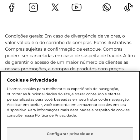
Condições gerais: Em caso de divergência de valores, o
valor válido é o do carrinho de compras. Fotos ilustrativas.
Compras sujeitas a confirmação de estoque. Compras
podem ser canceladas em caso de suspeita de fraude. A fim
de garantir o acesso de um maior número de clientes as
nossas promoções, a compra de produtos com preços
promocionais poderá ter sua quantidade limitada por
Cookies e Privacidade
cliente. Os preços, ofertas e condições são exclusivos para
o e-commerce e válidos durante o dia de hoje, podendo
Usamos cookies para melhorar sua experiência de navegação,
otimizar as funcionalidades do site, e trazer conteúdo e ofertas
sofrer alterações sem prévia notificação. Proibida a venda
personalizadas para você, baseadas em seu histórico de navegação.
de bebidas alcoólicas para menores de 18 anos, conforme
Ao clicar em aceitar, você concorda em armazenar cookies em seu
Lei n.º 8069/90, art. 81, inciso II (Estatuto da Criança e do
dispositivo. Para informações mais detalhadas a respeito de cookies,
Adolescente). Preços e condições exclusivos para o
consulte nossa Política de Privacidade.
www.gbarbosa.com.br
, podendo sofrer alterações sem
aviso prévio. O valor mínimo para as compras on-line é de
R$ 80,00.
Configurar privacidade