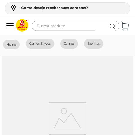
Como deseja receber suas compras?
Buscar produto
Termos mais buscados
Carnes E Aves
Carnes
Bovinas
geladeira
maquina lavar
fogao
café
cerveja
frango
leite
vinho
leite pó