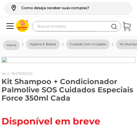
Como deseja receber suas compras?
Buscar produto
Termos mais buscados
Higiene E Beleza
Cuidado Com O Cabelo
Kit Shamp
geladeira
maquina lavar
fogao
:
1847599002
Kit Shampoo + Condicionador
café
Palmolive SOS Cuidados Especiais
cerveja
Force 350ml Cada
frango
leite
Disponível em breve
vinho
leite pó