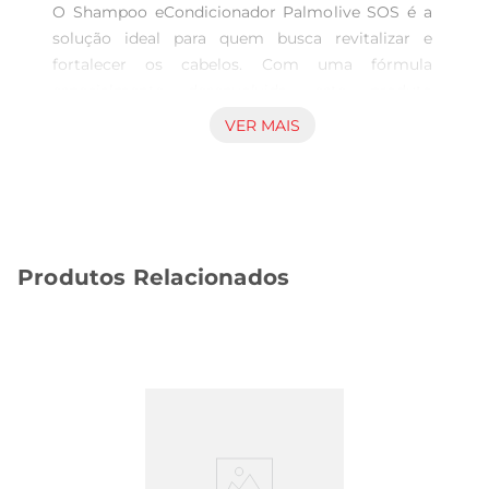
O Shampoo eCondicionador Palmolive SOS é a 
solução ideal para quem busca revitalizar e 
fortalecer os cabelos. Com uma fórmula 
especialmente desenvolvida, este produto 
combina o poder do shampoo e do 
VER MAIS
condicionador em um único frasco, 
proporcionando praticidade e eficiência no 
cuidado dos fios. Ideal para todos os tipos de 
cabelo, ele ajuda a restaurar a vitalidade e a 
maciez, deixando os cabelos mais saudáveis e 
Produtos Relacionados
brilhantes.

Fórmula enriquecida para resultados visíveis  

Este produto contém ingredientes que atuam 
profundamente na fibra capilar, promovendo 
uma limpeza suave e eficaz. O uso regular do 
Shampoo e Condicionador Palmolive SOS ajuda 
a reduzir a quebra e a ressecamento, oferecendo 
uma hidratação intensa que penetra nos fios. A 
combinação de ativos proporciona uma sensação 