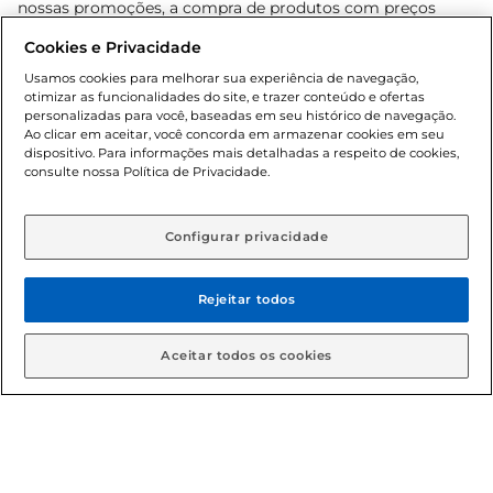
nossas promoções, a compra de produtos com preços
promocionais poderá ter sua quantidade limitada por
Cookies e Privacidade
cliente. Os preços, ofertas e condições são exclusivos para
o e-commerce e válidos durante o dia de hoje, podendo
Usamos cookies para melhorar sua experiência de navegação,
otimizar as funcionalidades do site, e trazer conteúdo e ofertas
sofrer alterações sem prévia notificação. Proibida a venda
personalizadas para você, baseadas em seu histórico de navegação.
de bebidas alcoólicas para menores de 18 anos, conforme
Ao clicar em aceitar, você concorda em armazenar cookies em seu
Lei n.º 8069/90, art. 81, inciso II (Estatuto da Criança e do
dispositivo. Para informações mais detalhadas a respeito de cookies,
Adolescente). Preços e condições exclusivos para o
consulte nossa Política de Privacidade.
www.gbarbosa.com.br
, podendo sofrer alterações sem
aviso prévio. O valor mínimo para as compras on-line é de
R$ 80,00.
Configurar privacidade
Rejeitar todos
© 2026 Copyright. Todos os direitos
reservados Gbarbosa.
Aceitar todos os cookies
Cencosud Brasil Comercial SA.CNPJ sob n° 39.346.861/0350-38 .
Sediada na Av. das Nações Unidas, 12.995, 21º andar, CEP:
04.578-000, Bairro Brooklin Paulista, na cidade de São Paulo -