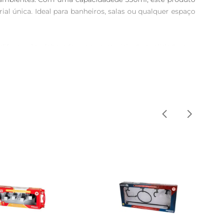
l única. Ideal para banheiros, salas ou qualquer espaço 
difusor são elaborados com materiais de qualidade, que 
a contemporânea fazem deste kit um item decorativo que 
, enquanto o difusor proporciona uma liberação gradual 
do do difusor a cada 30 dias, garantindo que o ambiente 
ço e garantindo que cada visita seja marcada por uma 