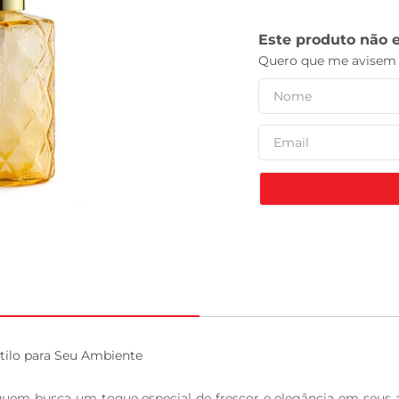
leite pó
ilo para Seu Ambiente

a quem busca um toque especial de frescor e elegância em seu