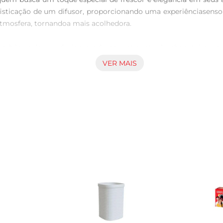
ticação de um difusor, proporcionando uma experiênciasensoria
tmosfera, tornandoa mais acolhedora.

 também pelo seu design moderno e atraente. A saboneteira e o 
itamente à decoração do seu lar. As linhas suaves e a estétic
VER MAIS
simples. Asaboneteira permite a aplicação prática do sabonete
a manter a qualidade do produto, recomendase a troca do líqui
ados pessoais e decoração, trazendo um novo ar ao seu espa