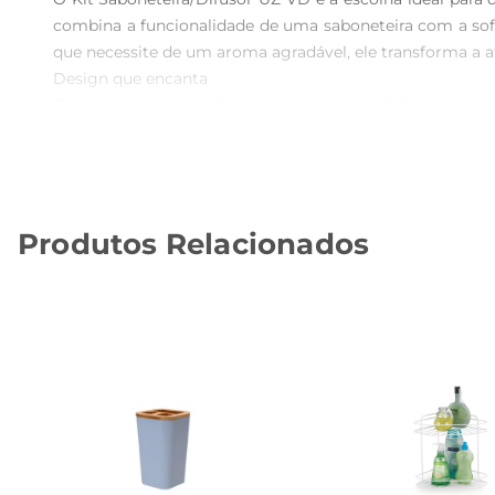
combina a funcionalidade de uma saboneteira com a sofis
que necessite de um aroma agradável, ele transforma a a
Design que encanta  

Este kit se destaca não apenas pela sua utilidade, mas
garantem durabilidade e um visual que se integra perfe
complementa qualquer estilo de ambiente.

Fácil utilização e manutenção  

O uso do Kit Saboneteira/Difusor UZ VD é extremamente 
Produtos Relacionados
do aroma, criando uma sensação de frescor contínuo. Par
esteja sempre perfumado e convidativo.

Especificações técnicas  

 Capacidade: 330ml  

 Material: Alta qualidade, resistente e fácil de limpar  

 Uso: Ideal para banheiros, salas, escritórios e outros ambientes internos  

 Aroma: Proporciona umafragrância suave e agradável  

Este kit é uma excelente adição à sua rotina de cuid
experiência sensorial agradável.