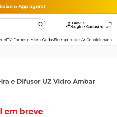
baixe o App agora!
rini
TVs
Fornos e Micro-Ondas
Eletroportáteis
Ar Condicionado
ira e Difusor UZ Vidro Ambar
l em breve