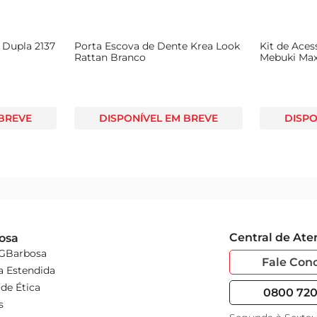
 Dupla 2137
Porta Escova de Dente Krea Look
Kit de Aces
Rattan Branco
Mebuki Ma
 BREVE
DISPONÍVEL EM BREVE
DISPO
Central de At
osa
 GBarbosa
Fale Con
a Estendida
de Ética
0800 720 
s