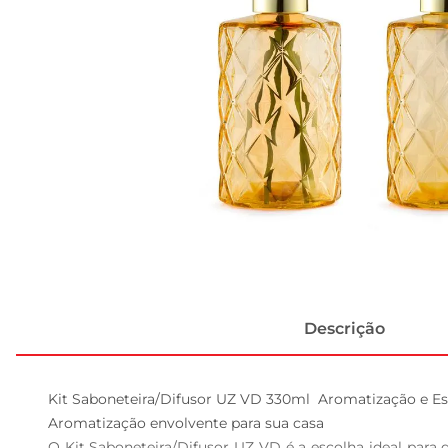
Descrição
Kit Saboneteira/Difusor UZ VD 330ml  Aromatização e Est
Aromatização envolvente para sua casa  

O Kit Saboneteira/Difusor UZ VD é a escolha ideal par