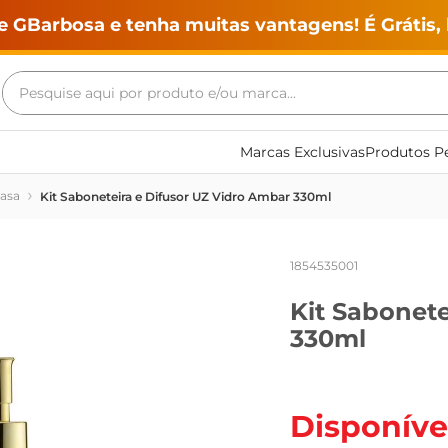
e GBarbosa e tenha muitas vantagens! É Grátis, 
Pesquise aqui por produto e/ou marca...
Termos mais buscados
Marcas Exclusivas
Produtos Pe
geladeira
Casa
Kit Saboneteira e Difusor UZ Vidro Ambar 330ml
maquina lavar
fogao
1854535001
café
Kit Sabonete
cerveja
330ml
frango
vinho
leite
Disponíve
tv