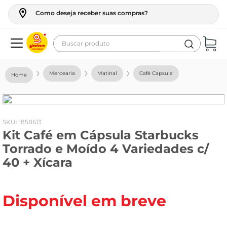
Como deseja receber suas compras?
Buscar produto
Termos mais buscados
Mercearia
Matinal
Café Capsula
geladeira
maquina lavar
fogao
:
1858613
Kit Café em Cápsula Starbucks
café
Torrado e Moído 4 Variedades c/
cerveja
40 + Xícara
frango
vinho
Disponível em breve
leite
tv