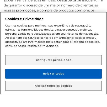
podem ser canceladas em caso de suspeita de fraude. A fim
de garantir o acesso de um maior número de clientes as
nossas promoções, a compra de produtos com preços
promocionais poderá ter sua quantidade limitada por
Cookies e Privacidade
cliente. Os preços, ofertas e condições são exclusivos para
o e-commerce e válidos durante o dia de hoje, podendo
Usamos cookies para melhorar sua experiência de navegação,
otimizar as funcionalidades do site, e trazer conteúdo e ofertas
sofrer alterações sem prévia notificação. Proibida a venda
personalizadas para você, baseadas em seu histórico de navegação.
de bebidas alcoólicas para menores de 18 anos, conforme
Ao clicar em aceitar, você concorda em armazenar cookies em seu
Lei n.º 8069/90, art. 81, inciso II (Estatuto da Criança e do
dispositivo. Para informações mais detalhadas a respeito de cookies,
Adolescente). Preços e condições exclusivos para o
consulte nossa Política de Privacidade.
www.gbarbosa.com.br
, podendo sofrer alterações sem
aviso prévio. O valor mínimo para as compras on-line é de
R$ 80,00.
Configurar privacidade
Rejeitar todos
© 2026 Copyright. Todos os direitos
reservados Gbarbosa.
Aceitar todos os cookies
Cencosud Brasil Comercial SA.CNPJ sob n° 39.346.861/0350-38 .