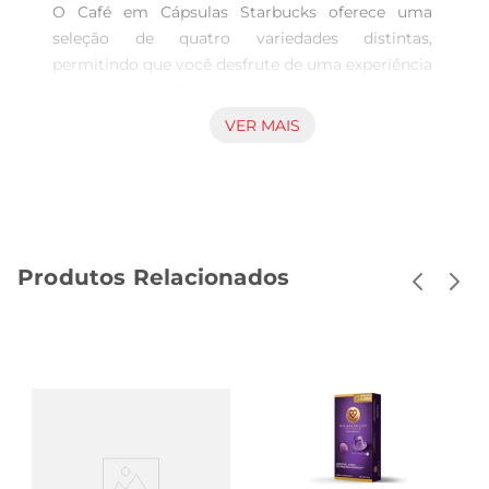
O Café em Cápsulas Starbucks oferece uma 
seleção de quatro variedades distintas, 
permitindo que você desfrute de uma experiência 
de café diversificada e rica. Cada cápsula é 
projetada para preservar a frescura e o aroma do 
VER MAIS
café, garantindo que cada xícara seja uma 
verdadeira celebração do sabor. Ideal para quem 
aprecia a qualidade e o cuidado que a marca 
Starbucks traz em cada produto.

Variedades para Todos os Gostos  

Produtos Relacionados
Com 40 cápsulas, você terá a oportunidade de 
experimentar diferentes perfis de sabor, desde os 
mais suaves até os mais encorpados.Essa 
variedade é perfeita para quem gosta de alternar 
entre diferentes tipos de café ao longo do dia, 
seja para um momento de relaxamento ou para 
um impulso de energia. As cápsulas são 
compatíveis com máquinas de café específicas, 
proporcionando praticidade e conveniência no 