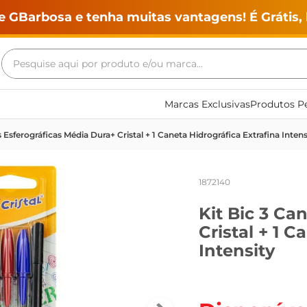
e GBarbosa e tenha muitas vantagens! É Grátis, 
Pesquise aqui por produto e/ou marca...
Termos mais buscados
Marcas Exclusivas
Produtos Pe
geladeira
s Esferográficas Média Dura+ Cristal + 1 Caneta Hidrográfica Extrafina Intens
maquina lavar
fogao
1872140
café
Kit Bic 3 Ca
cerveja
Cristal + 1 C
frango
Intensity
leite
vinho
leite pó