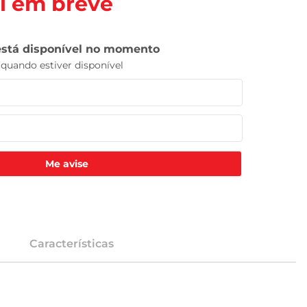
l em breve
Me avise
Características