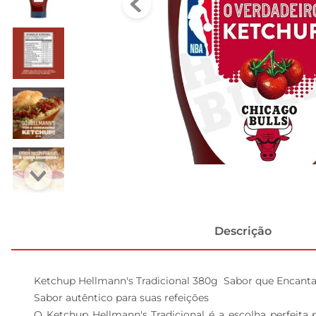
Descrição
Ketchup Hellmann's Tradicional 380g  Sabor que Encanta
Sabor autêntico para suas refeições

O Ketchup Hellmann's Tradicional é a escolha perfeita