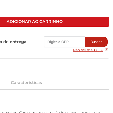
ADICIONAR AO CARRINHO
zo de entrega
Buscar
Não sei meu CEP
Características
 pratos. Com uma receita clássica e equilibrada, este 