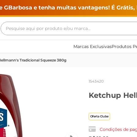
e GBarbosa e tenha muitas vantagens! É Grátis, 
Pesquise aqui por produto e/ou marca...
Termos mais buscados
Marcas Exclusivas
Produtos Pe
geladeira
ellmann's Tradicional Squeeze 380g
maquina lavar
fogao
1543420
café
Ketchup Hel
cerveja
frango
leite
Oferta Clube
vinho
Condições de p
leite pó