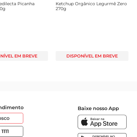
edilecta Picanha
Ketchup Orgânico Legurmê Zero
00g
270g
NÍVEL EM BREVE
DISPONÍVEL EM BREVE
endimento
Baixe nosso App
osco
1111