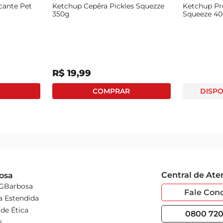
cante Pet
Ketchup Cepêra Pickles Squezze
Ketchup Pr
350g
Squeeze 4
R$
19
,
99
DISPO
Central de At
osa
 GBarbosa
Fale Con
a Estendida
de Ética
0800 720 
s