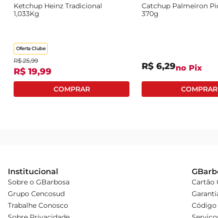
e
Ketchup Heinz Tradicional
Catchup Palmeiron Pi
1,033Kg
370g
Oferta Clube
R$
25
,
99
R$
6
,
29
no Pix
R$
19
,
99
Institucional
GBarb
Sobre o GBarbosa
Cartão
Grupo Cencosud
Garanti
Trabalhe Conosco
Código 
Sobre Privacidade
Serviço