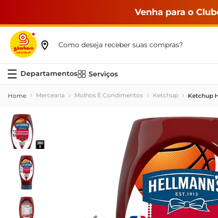
Venha para o Club
Como deseja receber suas compras?
Serviços
Mercearia
Molhos E Condimentos
Ketchup
Ketchup H