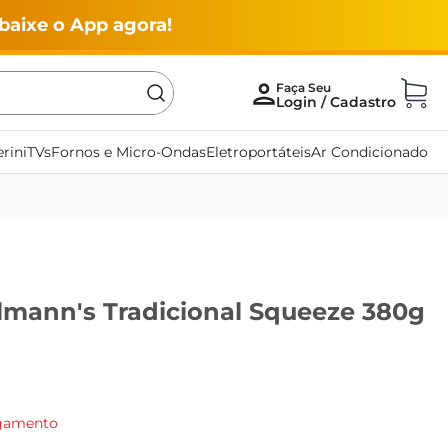
baixe o App agora!
rini
TVs
Fornos e Micro-Ondas
Eletroportáteis
Ar Condicionado
lmann's Tradicional Squeeze 380g
agamento