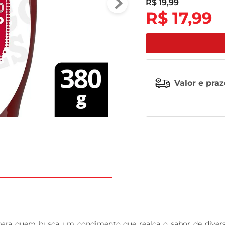
R$
19
,
99
R$
17
,
99
tv
Valor e pra


 para quem busca um condimento que realça o sabor de diversos