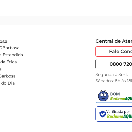
Central de At
osa
 GBarbosa
Fale Con
a Estendida
de Ética
0800 720 
s
Segunda à Sexta:
Barbosa
Sábados: 8h às 18
 do Dia