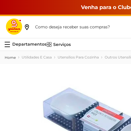
Venha para o Club
Como deseja receber suas compras?
Serviços
Utilidades E Casa
Utensílios Para Cozinha
Outros Utensíl