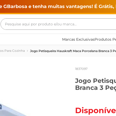
e GBarbosa e tenha muitas vantagens! É Grátis, 
Pesquise aqui por produto e/ou marca...
Termos mais buscados
Marcas Exclusivas
Produtos Pe
geladeira
ios Para Cozinha
Jogo Petisqueira Hauskraft Maca Porcelana Branca 3 P
maquina lavar
fogao
1837097
café
Jogo Petisq
cerveja
Branca 3 Pe
frango
leite
vinho
Disponíve
leite pó