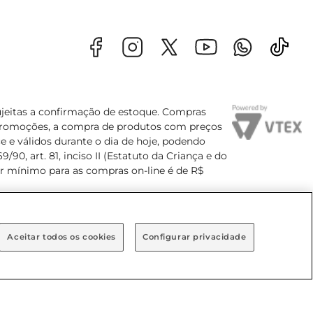
sujeitas a confirmação de estoque. Compras
s promoções, a compra de produtos com preços
e e válidos durante o dia de hoje, podendo
90, art. 81, inciso II (Estatuto da Criança e do
lor mínimo para as compras on-line é de R$
Aceitar todos os cookies
Configurar privacidade
Bairro Brooklin Paulista, na cidade de São Paulo - SP.