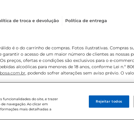
lítica de troca e devolução
Política de entrega
válido é o do carrinho de compras. Fotos ilustrativas. Compras 
de garantir o acesso de um maior número de clientes as nossa
 Os preços, ofertas e condições são exclusivos para o e-commerc
ebidas alcoólicas para menores de 18 anos, conforme Lei n.º 8069/
bosa.com.br
, podendo sofrer alterações sem aviso prévio. O va
funcionalidades do site, e trazer
Rejeitar todos
 de navegação. Ao clicar em
informações mais detalhadas a
8 . Sediada na Av. das Nações Unidas, 12.995, 21º andar, CEP: 04.578-000, 