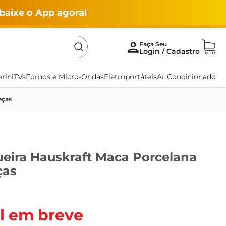
baixe o App agora!
rini
TVs
Fornos e Micro-Ondas
Eletroportáteis
Ar Condicionado
eças
ueira Hauskraft Maca Porcelana
ças
l em breve