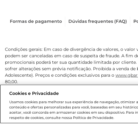
Formas de pagamento
Dúvidas frequentes (FAQ)
Po
Condições gerais: Em caso de divergência de valores, o valor 
podem ser canceladas em caso de suspeita de fraude. A fim 
promocionais poderá ter sua quantidade limitada por cliente.
sofrer alterações sem prévia notificação. Proibida a venda de b
Adolescente). Preços e condições exclusivos para o
www.gbar
80,00.
Cookies e Privacidade
© 2025 Copyright. Todos os direitos reservados Gbarbosa.
Usamos cookies para melhorar sua experiência de navegação, otimizar as 
conteúdo e ofertas personalizadas para você, baseadas em seu histórico
aceitar, você concorda em armazenar cookies em seu dispositivo. Para 
respeito de cookies, consulte nossa Política de Privacidade.
Cencosud Brasil Comercial SA.CNPJ sob n° 39.346.861/0350-3