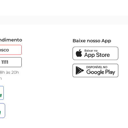
endimento
Baixe nosso App
osco
1111
 8h às 20h
h