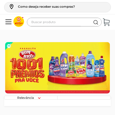
Como deseja receber suas compras?
Buscar produto
Termos mais buscados
geladeira
maquina lavar
fogao
café
cerveja
frango
vinho
Relevância
leite
tv