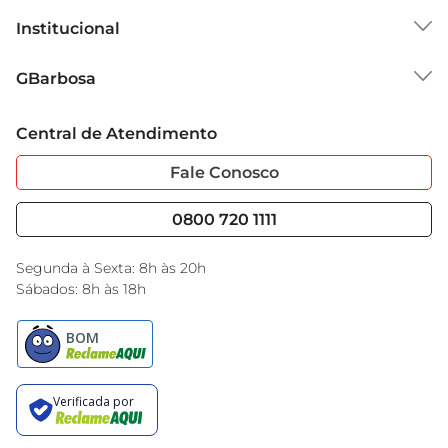
Institucional
Sobre o GBarbosa
GBarbosa
Grupo Cencosud
Trabalhe Conosco
Cartão GBarbosa
Central de Atendimento
Sobre Privacidade
Garantia Estendida
Portal do Fornecedo
Código de Ética
Fale Conosco
Nossas Lojas
Serviços
Cencosud Media
Blog GBarbosa
0800 720 1111
Black Friday
Encarte do Dia
Segunda à Sexta: 8h às 20h
Sábados: 8h às 18h