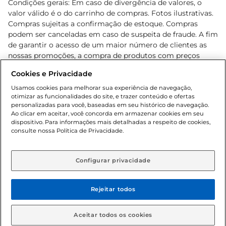
Condições gerais: Em caso de divergência de valores, o
valor válido é o do carrinho de compras. Fotos ilustrativas.
Compras sujeitas a confirmação de estoque. Compras
podem ser canceladas em caso de suspeita de fraude. A fim
de garantir o acesso de um maior número de clientes as
nossas promoções, a compra de produtos com preços
promocionais poderá ter sua quantidade limitada por
Cookies e Privacidade
cliente. Os preços, ofertas e condições são exclusivos para
o e-commerce e válidos durante o dia de hoje, podendo
Usamos cookies para melhorar sua experiência de navegação,
otimizar as funcionalidades do site, e trazer conteúdo e ofertas
sofrer alterações sem prévia notificação. Proibida a venda
personalizadas para você, baseadas em seu histórico de navegação.
de bebidas alcoólicas para menores de 18 anos, conforme
Ao clicar em aceitar, você concorda em armazenar cookies em seu
Lei n.º 8069/90, art. 81, inciso II (Estatuto da Criança e do
dispositivo. Para informações mais detalhadas a respeito de cookies,
Adolescente). Preços e condições exclusivos para o
consulte nossa Política de Privacidade.
www.gbarbosa.com.br
, podendo sofrer alterações sem
aviso prévio. O valor mínimo para as compras on-line é de
R$ 80,00.
Configurar privacidade
Rejeitar todos
© 2026 Copyright. Todos os direitos
reservados Gbarbosa.
Aceitar todos os cookies