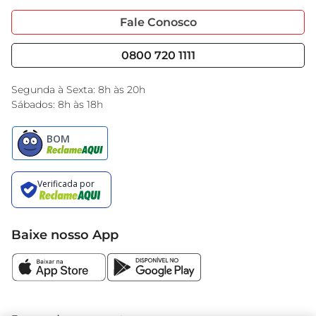
Portal do Fornecedo
Código de Ética
novos desafios.
Fale Conosco
Nossas Lojas
Serviços
Cencosud Media
Blog GBarbosa
0800 720 1111
Black Friday
Encarte do Dia
Segunda à Sexta: 8h às 20h
Sábados: 8h às 18h
Baixe nosso App