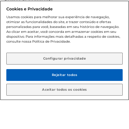
Formas de pagamento
Cookies e Privacidade
Dúvidas frequentes (FAQ)
Usamos cookies para melhorar sua experiência de navegação,
otimizar as funcionalidades do site, e trazer conteúdo e ofertas
Política de troca e devolução
personalizadas para você, baseadas em seu histórico de navegação.
Ao clicar em aceitar, você concorda em armazenar cookies em seu
dispositivo. Para informações mais detalhadas a respeito de cookies,
Política de entrega
consulte nossa Política de Privacidade.
Configurar privacidade
Rejeitar todos
Condições gerais: Em caso de divergência de valores, o
Aceitar todos os cookies
valor válido é o do carrinho de compras. Fotos ilustrativas.
Compras sujeitas a confirmação de estoque. Compras
podem ser canceladas em caso de suspeita de fraude. A fim
de garantir o acesso de um maior número de clientes as
nossas promoções, a compra de produtos com preços
promocionais poderá ter sua quantidade limitada por