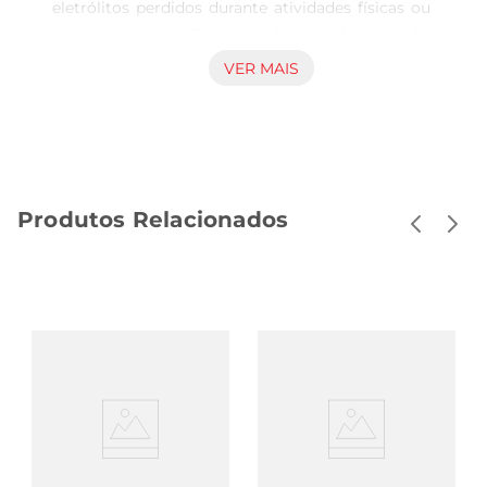
eletrólitos perdidos durante atividades físicas ou 
em dias quentes. Com uma fórmula balanceada, 
este isotônico é projetado para oferecer uma 
VER MAIS
hidratação rápida e eficaz, ajudando a manter o 
desempenho e a energia em alta. Cada garrafa de 
500ml é perfeita para levar na bolsa ou mochila, 
garantindo que você esteja sempre preparado 
para se manter hidratado.

Produtos Relacionados
Sabor refrescante e agradável  

O sabor Mix de Frutas proporciona uma 
experiência gustativa deliciosa, tornando a 
hidratação mais prazerosa. A combinação de 
frutas é cuidadosamente elaborada para agradar 
ao paladar, permitindo que você desfrute de cada 
gole enquanto se mantém ativo. Ideal para ser 
consumido antes, durante ou após a prática de 
esportes, o Powerade se destaca por seu sabor 
leve e refrescante, que ajuda a revitalizar o corpo.

Benefícios da fórmula isotônica  
