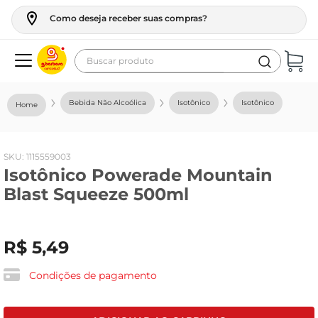
Como deseja receber suas compras?
Buscar produto
Termos mais buscados
Bebida Não Alcoólica
Isotônico
Isotônico
geladeira
maquina lavar
:
1115559003
fogao
Isotônico Powerade Mountain
café
Blast Squeeze 500ml
cerveja
frango
R$
5
,
49
leite
Condições de pagamento
vinho
leite pó