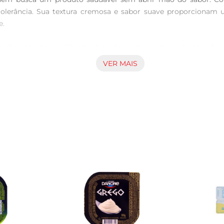
tolerância. Sua textura cremosa e sabor suave proporcionam u
.

a alimentação equilibrada. A ausência de gordura e lactose fa
 Yorgus é uma fonte de probióticos, que ajudam na saúde intest
VER MAIS
as formas na sua rotina. Experimente adicionálo a smoothies,
ie receitas saborosas e saudáveis, sem complicação.

 leve e nutritiva. Com um sabor que agrada a todos, o Iogur