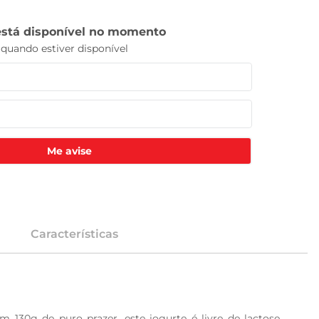
Me avise
Características
30g de puro prazer, este iogurte é livre de lactose, 