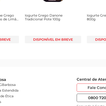
ne Grego
Iogurte Grego Danone
Iogurte Gr
as de Limão
Tradicional Pote 100g
800g
 BREVE
DISPONÍVEL EM BREVE
DISPO
Central de At
osa
 GBarbosa
Fale Con
a Estendida
de Ética
0800 720 
s