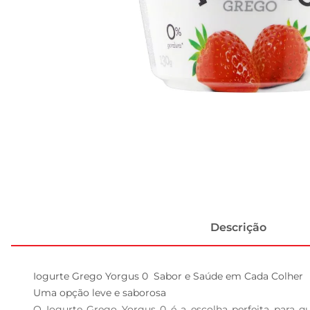
Descrição
Iogurte Grego Yorgus 0  Sabor e Saúde em Cada Colher

Uma opção leve e saborosa  

O Iogurte Grego Yorgus 0 é a escolha perfeita para q