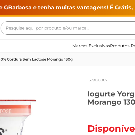
e GBarbosa e tenha muitas vantagens! É Grátis, 
Pesquise aqui por produto e/ou marca...
Termos mais buscados
Marcas Exclusivas
Produtos Pe
geladeira
o 0% Gordura Sem Lactose Morango 130g
maquina lavar
fogao
1679120007
café
Iogurte Yor
cerveja
Morango 13
frango
leite
vinho
Disponíve
leite pó