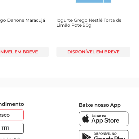
ego Danone Maracujá
Iogurte Grego Nestlé Torta de
Limão Pote 90g
NÍVEL EM BREVE
DISPONÍVEL EM BREVE
endimento
Baixe nosso App
osco
1111