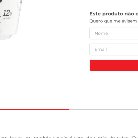
tv
uem busca um produto saudável sem abrir mão do sabor. Com 1