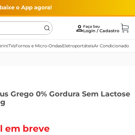
baixe o App agora!
rini
TVs
Fornos e Micro-Ondas
Eletroportáteis
Ar Condicionado
gus Grego 0% Gordura Sem Lactose
0g
l em breve