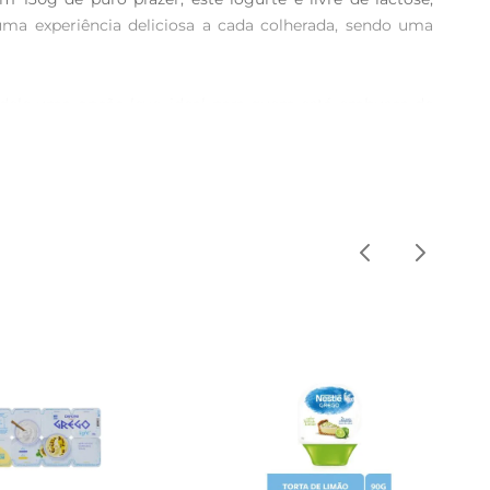
ma experiência deliciosa a cada colherada, sendo uma 
z dele uma opção leve, ideal para quem está embusca de 
inal, promovendo um bemestar geral.

 misturálo com frutas frescas ou usálo como base para 
te Grego Yorgus 0 é uma escolha inteligente para quem 