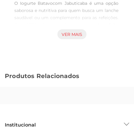
O Iogurte Batavocom Jabuticaba é uma opção 
saborosa e nutritiva para quem busca um lanche 
saudável ou um complemento para as refeições. 
Com 1.15Kg de puro sabor, este iogurte é feito 
com ingredientes selecionados, trazendo a 
VER MAIS
essência da jabuticaba, uma fruta típica brasileira, 
que confere um toque adocicado e levemente 
ácido, perfeito para agradar a todos os paladares.

Benefícios do Iogurte  

Além de ser uma deliciosa opção, o iogurte é 
Produtos Relacionados
conhecido por seus benefícios à saúde. Rico em 
probióticos, ele ajuda na manutenção da flora 
intestinal, contribuindo para uma digestão 
saudável. A presença de cálcio também é um 
ponto forte, essencial para a saúde dos ossos e 
dentes. Incorporar o Iogurte Batavo com 
Jabuticaba na sua rotina pode ser uma forma 
Institucional
prática e saborosa de cuidar do seu bemestar.

Versatilidade na Cozinha  
