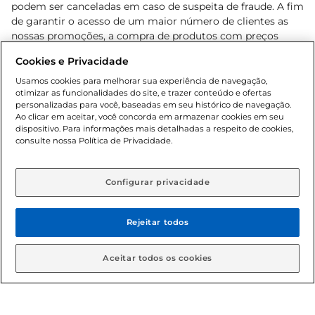
podem ser canceladas em caso de suspeita de fraude. A fim
de garantir o acesso de um maior número de clientes as
nossas promoções, a compra de produtos com preços
promocionais poderá ter sua quantidade limitada por
Cookies e Privacidade
cliente. Os preços, ofertas e condições são exclusivos para
o e-commerce e válidos durante o dia de hoje, podendo
Usamos cookies para melhorar sua experiência de navegação,
otimizar as funcionalidades do site, e trazer conteúdo e ofertas
sofrer alterações sem prévia notificação. Proibida a venda
personalizadas para você, baseadas em seu histórico de navegação.
de bebidas alcoólicas para menores de 18 anos, conforme
Ao clicar em aceitar, você concorda em armazenar cookies em seu
Lei n.º 8069/90, art. 81, inciso II (Estatuto da Criança e do
dispositivo. Para informações mais detalhadas a respeito de cookies,
Adolescente). Preços e condições exclusivos para o
consulte nossa Política de Privacidade.
www.gbarbosa.com.br
, podendo sofrer alterações sem
aviso prévio. O valor mínimo para as compras on-line é de
R$ 80,00.
Configurar privacidade
Rejeitar todos
© 2026 Copyright. Todos os direitos
reservados Gbarbosa.
Aceitar todos os cookies
Cencosud Brasil Comercial SA.CNPJ sob n° 39.346.861/0350-38 .