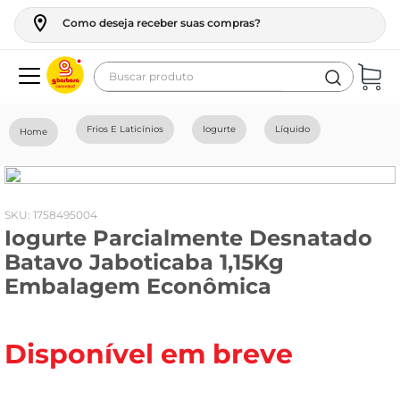
Como deseja receber suas compras?
Buscar produto
Termos mais buscados
Frios E Laticínios
Iogurte
Líquido
geladeira
maquina lavar
fogao
:
1758495004
Iogurte Parcialmente Desnatado
café
Batavo Jaboticaba 1,15Kg
cerveja
Embalagem Econômica
frango
leite
Disponível em breve
vinho
leite pó