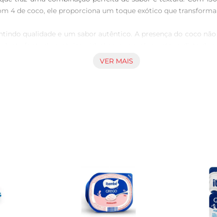
Com 4 de coco, ele proporciona um toque exótico que transform
antindo qualidade e um sabor autêntico. A presença do coco nã
celente fonte de proteínas, ideal para complementar a dieta de q
VER MAIS
 e pode ser utilizado de diversas maneiras. Experimente 
feitamente com frutas, granola ou pode ser consumido puro, of
G GREGO YORGUS BLENDED, recomendase mantêlo refrigerado e
ém disso, sua embalagem prática facilita o transporte, tornand