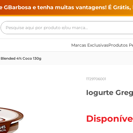
e GBarbosa e tenha muitas vantagens! É Grátis, 
Pesquise aqui por produto e/ou marca...
Termos mais buscados
Marcas Exclusivas
Produtos Pe
geladeira
s Blended 4% Coco 130g
maquina lavar
fogao
1729706001
café
Iogurte Gre
cerveja
frango
leite
Disponíve
vinho
leite pó