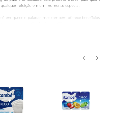
a qualquer refeição em um momento especial.

o só enriquece o paladar, mas também oferece benefícios 
uem busca um estilo de vida equilibrado.

como base para smoothies, em receitas de bolos, ou 
erecendo uma explosão de sabor a cada colherada.

 consumilo gelado. É uma ótima opção para o café da 
oo ideal para levar ao trabalho ou à escola.