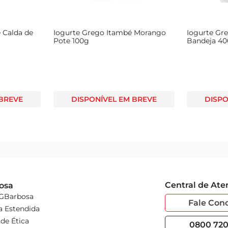
 Calda de
Iogurte Grego Itambé Morango
Iogurte Gre
Pote 100g
Bandeja 40
 BREVE
DISPONÍVEL EM BREVE
DISPO
Central de At
osa
 GBarbosa
Fale Con
a Estendida
de Ética
0800 720 