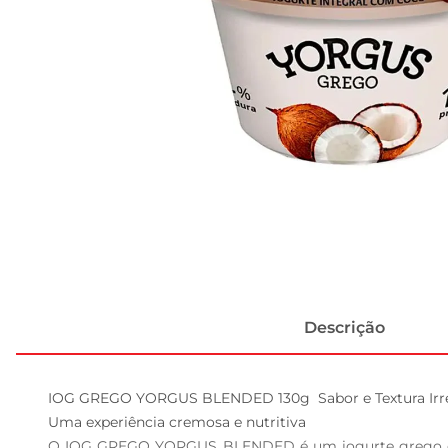
Descrição
IOG GREGO YORGUS BLENDED 130g  Sabor e Textura Irresi
Uma experiência cremosa e nutritiva

O IOG GREGO YORGUS BLENDED é um iogurte grego que t