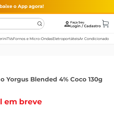
baixe o App agora!
rini
TVs
Fornos e Micro-Ondas
Eletroportáteis
Ar Condicionado
go Yorgus Blended 4% Coco 130g
l em breve