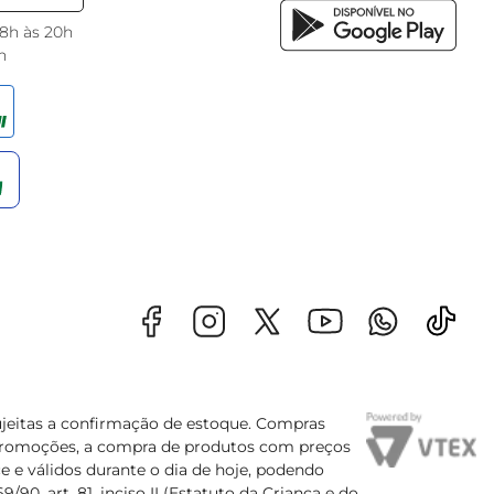
 8h às 20h
h
sujeitas a confirmação de estoque. Compras
s promoções, a compra de produtos com preços
e e válidos durante o dia de hoje, podendo
90, art. 81, inciso II (Estatuto da Criança e do