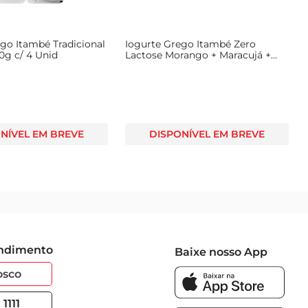
go Itambé Tradicional
Iogurte Grego Itambé Zero
0g c/ 4 Unid
Lactose Morango + Maracujá +
Limão 540g
NÍVEL EM BREVE
DISPONÍVEL EM BREVE
endimento
Baixe nosso App
osco
1111