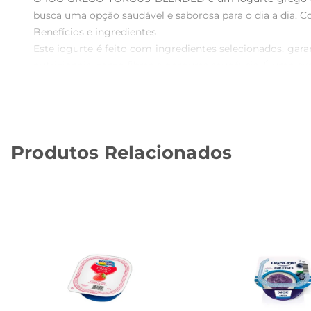
busca uma opção saudável e saborosa para o dia a dia. 
Benefícios e ingredientes

Este iogurte é feito com ingredientes selecionados, gar
nutricionais, como fibras e gorduras saudáveis. É uma ex
Versatilidade na cozinha

O IOG GREGO YORGUS BLENDED é extremamente versátil
simplesmente como um lanche saudável. Ele combina per
Recomendações de uso

Produtos Relacionados
Para aproveitar ao máximo a textura e o sabor do IO
manhã, lanches da tarde ou até mesmo como sobremesa. Al