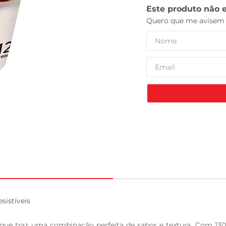
celular
stíveis

raz uma combinação perfeita de sabor e textura. Com 130g 