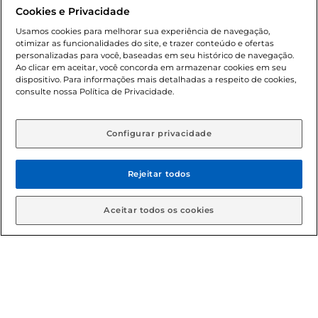
promocionais poderá ter sua quantidade limitada por
Cookies e Privacidade
cliente. Os preços, ofertas e condições são exclusivos para
o e-commerce e válidos durante o dia de hoje, podendo
Usamos cookies para melhorar sua experiência de navegação,
otimizar as funcionalidades do site, e trazer conteúdo e ofertas
sofrer alterações sem prévia notificação. Proibida a venda
personalizadas para você, baseadas em seu histórico de navegação.
de bebidas alcoólicas para menores de 18 anos, conforme
Ao clicar em aceitar, você concorda em armazenar cookies em seu
Lei n.º 8069/90, art. 81, inciso II (Estatuto da Criança e do
dispositivo. Para informações mais detalhadas a respeito de cookies,
Adolescente). Preços e condições exclusivos para o
consulte nossa Política de Privacidade.
www.gbarbosa.com.br
, podendo sofrer alterações sem
aviso prévio. O valor mínimo para as compras on-line é de
R$ 80,00.
Configurar privacidade
Rejeitar todos
© 2026 Copyright. Todos os direitos
reservados Gbarbosa.
Aceitar todos os cookies
Cencosud Brasil Comercial SA.CNPJ sob n° 39.346.861/0350-38 .
Sediada na Av. das Nações Unidas, 12.995, 21º andar, CEP:
04.578-000, Bairro Brooklin Paulista, na cidade de São Paulo -
SP.