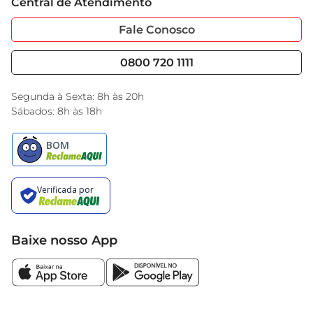
Central de Atendimento
Sobre Privacidade
Garantia Estendida
Portal do Fornecedo
Código de Ética
Fale Conosco
Nossas Lojas
Serviços
Cencosud Media
Blog GBarbosa
0800 720 1111
Black Friday
Encarte do Dia
Segunda à Sexta: 8h às 20h
Sábados: 8h às 18h
Baixe nosso App