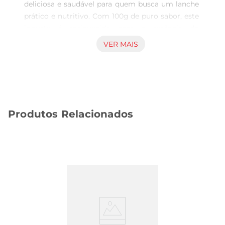
deliciosa e saudável para quem busca um lanche 
prático e nutritivo. Com 100g de puro sabor, este 
iogurte é enriquecido com a essência do 
morango, proporcionando uma experiência 
VER MAIS
refrescante e agradável a cada colherada. Ideal 
para ser consumido a qualquer hora do dia, ele 
combina perfeitamente com frutas, granola ou 
pode ser apreciado puro.

Benefícios do Iogurte Grego  

Produtos Relacionados
Este iogurte é conhecido por sua textura 
cremosa e rica em proteínas, sendo uma 
excelente fonte de nutrientes essenciais. O 
Iogurte Grego Natural Gurt não só oferece um 
sabor irresistível, mas também contribui para 
uma alimentação equilibrada. Com baixo teor de 
gordura, ele é uma escolha inteligente para quem 
deseja manter uma dieta saudável sem abrir mão 
do prazer de comer.

Versatilidade na cozinha  
