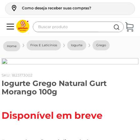
Como deseja receber suas compras?
Buscar produto
Termos mais buscados
Frios E Laticínios
Iogurte
Grego
geladeira
maquina lavar
fogao
:
1823173002
Iogurte Grego Natural Gurt
café
Morango 100g
cerveja
frango
Disponível em breve
leite
vinho
celular