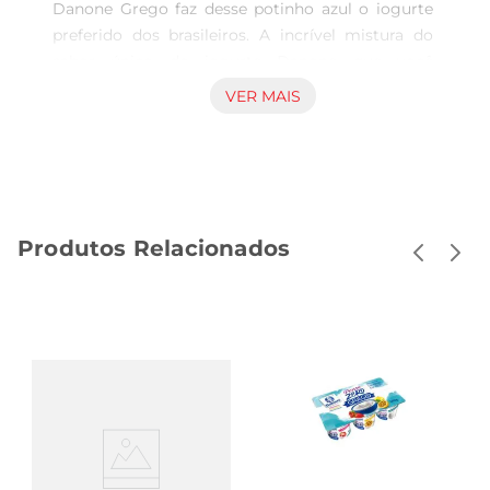
Danone Grego faz desse potinho azul o iogurte 
preferido dos brasileiros. A incrível mistura do 
sabor único do iogurte Danone que você 
conhece, com a incomparável consistência que 
VER MAIS
só o iogurte grego tem.

CONTÉM LACTOSE. CONTÉM GLÚTEN. 
ALÉRGICOS: CONTÉM LEITE E DERIVADOS. 
PODE CONTER AVEIA, CENTEIO, CEVADA E 
TRIGO.
Produtos Relacionados