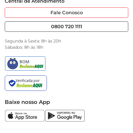
Central de Atendimento
Sobre Privacidade
Garantia Estendida
Portal do Fornecedo
Código de Ética
Fale Conosco
Nossas Lojas
Serviços
Cencosud Media
Blog GBarbosa
0800 720 1111
Black Friday
Encarte do Dia
Segunda à Sexta: 8h às 20h
Sábados: 8h às 18h
Baixe nosso App