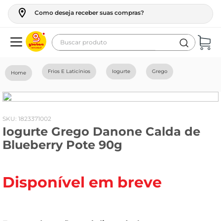
Como deseja receber suas compras?
Buscar produto
Termos mais buscados
Frios E Laticínios
Iogurte
Grego
geladeira
maquina lavar
fogao
:
1823371002
Iogurte Grego Danone Calda de
café
Blueberry Pote 90g
cerveja
frango
Disponível em breve
leite
vinho
leite pó