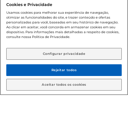
promocionais poderá ter sua quantidade limitada por
Cookies e Privacidade
cliente. Os preços, ofertas e condições são exclusivos para
o e-commerce e válidos durante o dia de hoje, podendo
Usamos cookies para melhorar sua experiência de navegação,
otimizar as funcionalidades do site, e trazer conteúdo e ofertas
sofrer alterações sem prévia notificação. Proibida a venda
personalizadas para você, baseadas em seu histórico de navegação.
de bebidas alcoólicas para menores de 18 anos, conforme
Ao clicar em aceitar, você concorda em armazenar cookies em seu
Lei n.º 8069/90, art. 81, inciso II (Estatuto da Criança e do
dispositivo. Para informações mais detalhadas a respeito de cookies,
Adolescente). Preços e condições exclusivos para o
consulte nossa Política de Privacidade.
www.gbarbosa.com.br
, podendo sofrer alterações sem
aviso prévio. O valor mínimo para as compras on-line é de
R$ 80,00.
Configurar privacidade
Rejeitar todos
© 2026 Copyright. Todos os direitos
reservados Gbarbosa.
Aceitar todos os cookies
Cencosud Brasil Comercial SA.CNPJ sob n° 39.346.861/0350-38 .
Sediada na Av. das Nações Unidas, 12.995, 21º andar, CEP:
04.578-000, Bairro Brooklin Paulista, na cidade de São Paulo -
SP.