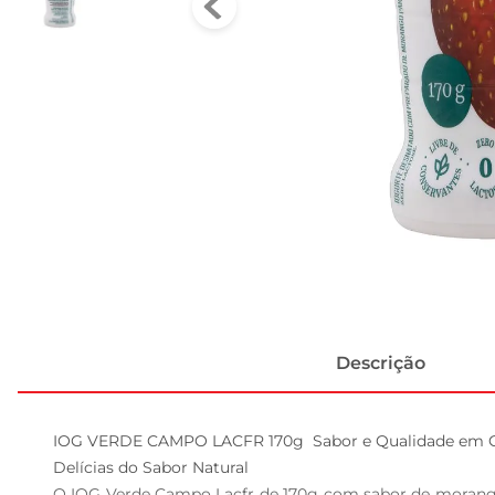
Descrição
IOG VERDE CAMPO LACFR 170g  Sabor e Qualidade em C
Delícias do Sabor Natural

O IOG Verde Campo Lacfr de 170g com sabor de morango 