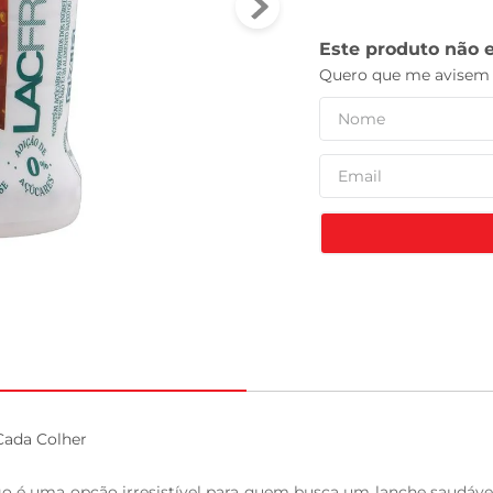
leite pó
ada Colher

é uma opção irresistível para quem busca um lanche saudável 