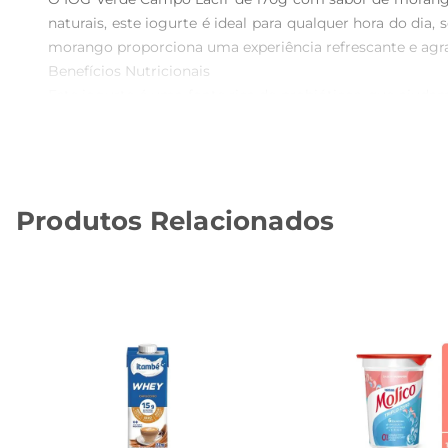
naturais, este iogurte é ideal para qualquer hora do d
morango proporciona uma experiência refrescante e agrad
Benefícios Nutricionais

Este iogurte é uma fonte rica de probióticos, que ajuda
contribuindo para uma alimentação equilibrada. A combi
saúde sem abrir mão do prazer de comer bem.

Versatilidade no Uso

O IOG Verde Campo pode ser utilizado de diversas manei
Produtos Relacionados
e tortas. Sua textura cremosa e sabor adocicado combinam
Compromisso com a Qualidade

A Verde Campo é reconhecida por seu compromisso com
respeita os padrões de qualidade exigidos. A marca
alimentação saudável e consciente.

Informações Adicionais

O IOG Verde Campo Lacfr de 170g é uma escolha prática 
perfeito para levar na bolsa ou na lancheira. Aproveite o