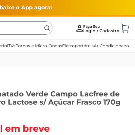
baixe o App agora!
rini
TVs
Fornos e Micro-Ondas
Eletroportáteis
Ar Condicionado
natado Verde Campo Lacfree de
o Lactose s/ Açúcar Frasco 170g
l em breve