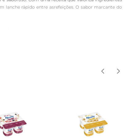
m lanche rápido entre asrefeições. O sabor marcante do 
ico. Além disso, é uma opção com baixo teor de gordura, 
po uma escolha inteligente para quem se preocupa com a 
base para sobremesas ou até mesmo em receitas de bolos 
ões nutritivas e deliciosas.

ngredientes selecionados, garantindo um produto que 
çam o paladar, mas que também contribuam para uma 
uma embalagem que facilita o transporte e o consumo, é 
, ideal para toda a família.