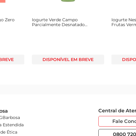
go Zero
Iogurte Verde Campo
Iogurte Nes
Parcialmente Desnatado
Frutas Verm
Morango 170g
Bandeja 36
 BREVE
DISPONÍVEL EM BREVE
DISPO
Central de At
osa
 GBarbosa
Fale Con
a Estendida
de Ética
0800 720 