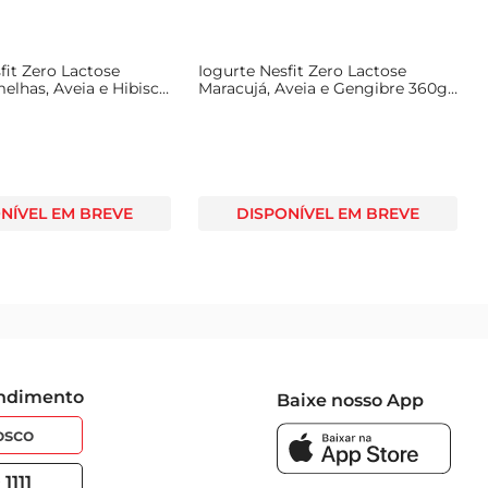
fit Zero Lactose
Iogurte Nesfit Zero Lactose
elhas, Aveia e Hibisco
Maracujá, Aveia e Gengibre 360g
0g C/ 4 Unid
c/ 4Unid
NÍVEL EM BREVE
DISPONÍVEL EM BREVE
endimento
Baixe nosso App
osco
1111