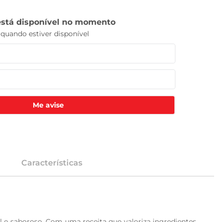
Me avise
Características
e saboroso. Com uma receita que valoriza ingredientes 