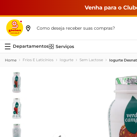
Venha para o Club
Como deseja receber suas compras?
Serviços
Frios E Laticínios
Iogurte
Sem Lactose
Iogurte Desnat