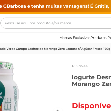
e GBarbosa e tenha muitas vantagens! É Grátis, 
Pesquise aqui por produto e/ou marca...
Termos mais buscados
Marcas Exclusivas
Produtos Pe
geladeira
ado Verde Campo Lacfree de Morango Zero Lactose s/ Açúcar Frasco 170g
maquina lavar
fogao
1701595002
café
Iogurte Des
cerveja
Morango Zer
frango
vinho
leite
Disponíve
tv