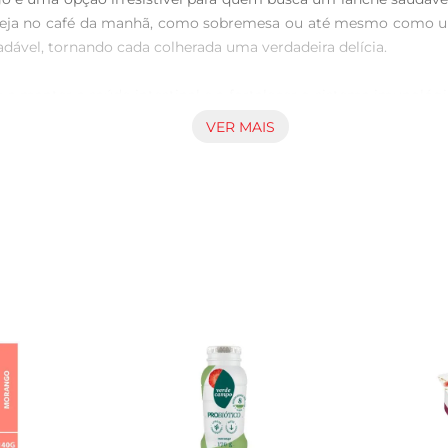
ia, seja no café da manhã, como sobremesa ou até mesmo como u
ável, tornando cada colherada uma verdadeira delícia.

m a manter a saúde intestinal e a fortalecer o sistema imunológ
nação de sabor e benefícios nutricionais faz do IOG Verde Cam
VER MAIS
ras na sua rotina. Experimente adicionálo a smoothies, como 
 perfeitamente com frutas, granola ou cereais, criando combinaç
 a qualidade e a sustentabilidade. O IOG é produzido com i
 se preocupa em oferecer produtos que não apenas satisfa
e saborosa para quem deseja incluir mais saúde na dieta. Com 
 sabor do morango e os benefícios do iogurte em um único produto