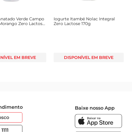
snatado Verde Campo
Iogurte Itambé Nolac Integral
 Morango Zero Lactose
Zero Lactose 170g
NÍVEL EM BREVE
DISPONÍVEL EM BREVE
endimento
Baixe nosso App
osco
1111