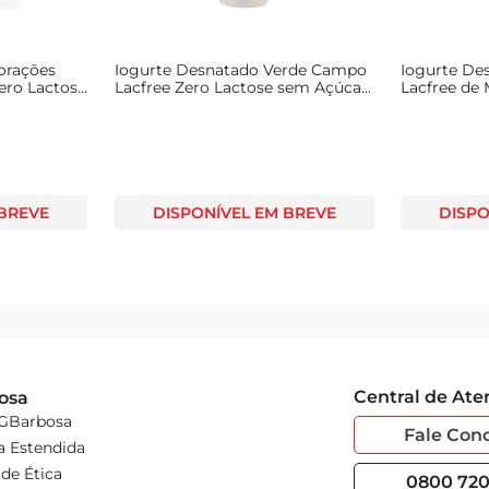
orações
Iogurte Desnatado Verde Campo
Iogurte De
ero Lactose
Lacfree Zero Lactose sem Açúcar
Lacfree de
Frasco 170g
Copo 140g
 BREVE
DISPONÍVEL EM BREVE
DISPO
Central de At
osa
 GBarbosa
Fale Con
a Estendida
de Ética
0800 720 