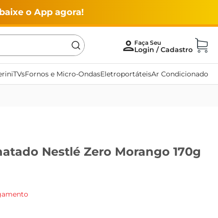
baixe o App agora!
rini
TVs
Fornos e Micro-Ondas
Eletroportáteis
Ar Condicionado
natado Nestlé Zero Morango 170g
agamento