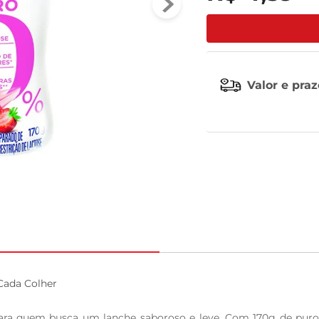
tv
Valor e pra
ada Colher

para quem busca um lanche saboroso e leve. Com 170g de puro