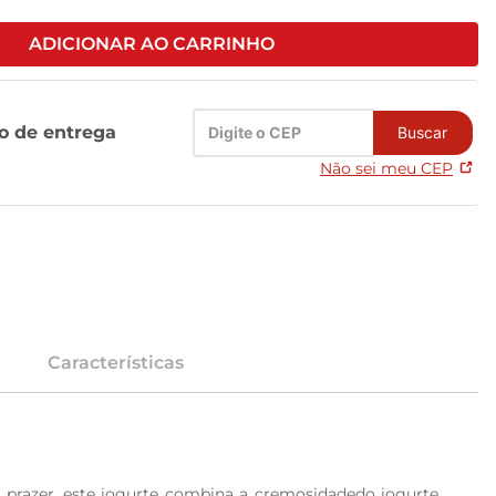
ADICIONAR AO CARRINHO
zo de entrega
Buscar
Não sei meu CEP
Características
 prazer, este iogurte combina a cremosidadedo iogurte 