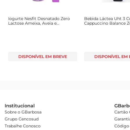
Iogurte Nesfit Desnatado Zero
Bebida Láctea Uht 3 C
Lactose Ameixa, Aveia e
Cappuccino Balance Z
Amaranto Garrafa 170g
260ml
DISPONÍVEL EM BREVE
DISPONÍVEL EM
Institucional
GBarb
Sobre o GBarbosa
Cartão
Grupo Cencosud
Garanti
Trabalhe Conosco
Código 