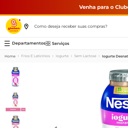
Venha para o Club
Como deseja receber suas compras?
Serviços
Frios E Laticínios
Iogurte
Sem Lactose
Iogurte Desna