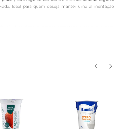
herada. Ideal para quem deseja manter uma alimentação 
ável. Além disso, o iogurte desnatado é mais leve, com 
um toque especial, tornando o momento do lanche ainda 
como um lanche rápido, ou utilizado em receitas como 
a para quem tem uma rotina agitada, mas não quer abrir 
ualidade e sabor em um único produto. Experimente e 