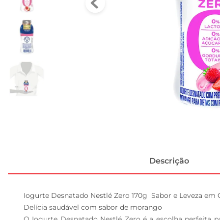
Descrição
Iogurte Desnatado Nestlé Zero 170g  Sabor e Leveza em C
Delícia saudável com sabor de morango  

O Iogurte Desnatado Nestlé Zero é a escolha perfeita 