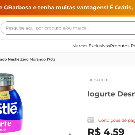
e GBarbosa e tenha muitas vantagens! É Grátis, 
Pesquise aqui por produto e/ou marca...
Termos mais buscados
Marcas Exclusivas
Produtos Pe
geladeira
tado Nestlé Zero Morango 170g
maquina lavar
fogao
1883990001
café
Iogurte Des
cerveja
frango
leite
Condições de p
vinho
R$
4
,
59
leite pó