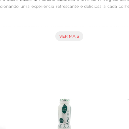
cionando uma experiência refrescante e deliciosa a cada col
al para a manutenção da massa muscular e para uma dieta saud
stá de olho na saúde e no bemestar. O sabor de morango traz 
VER MAIS
til e pode ser consumido de diversas maneiras. Seja puro, 
adapta perfeitamente ao seu estilo de vida. É uma opção prátic
o Nestlé Zero é uma escolha inteligente para quem busca q
 e saborosa com Nestlé