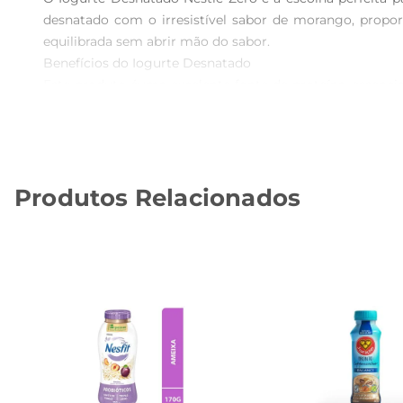
desnatado com o irresistível sabor de morango, propor
equilibrada sem abrir mão do sabor.

Benefícios do Iogurte Desnatado  

Este produto éuma excelente fonte de proteína, essenci
menos gordura, tornandose uma opção ideal para quem e
mais prazeroso.

Versatilidade no seu dia a dia  

O Iogurte Desnatado Nestlé Zero é extremamente versá
Produtos Relacionados
smoothies, sobremesas ou até mesmo em saladas, ele se 
mão de uma alimentação saudável.

Informações adicionais  

Com um sabor que agrada a todos, o Iogurte Desnatad
descubra como é fácil manter uma alimentação saudável