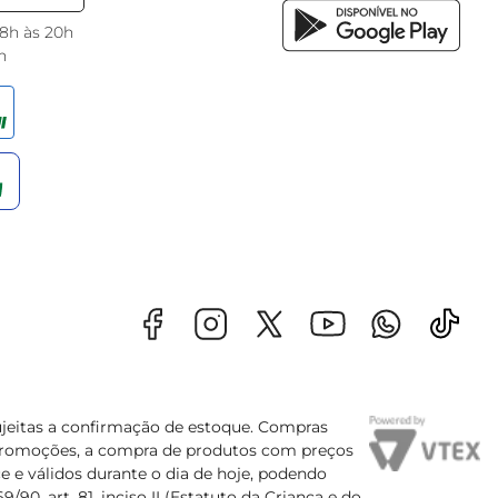
 8h às 20h
h
sujeitas a confirmação de estoque. Compras
s promoções, a compra de produtos com preços
e e válidos durante o dia de hoje, podendo
90, art. 81, inciso II (Estatuto da Criança e do