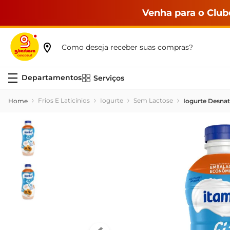
Venha para o Club
Como deseja receber suas compras?
Serviços
Frios E Laticínios
Iogurte
Sem Lactose
Iogurte Desna