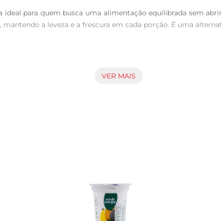
a ideal para quem busca uma alimentação equilibrada sem abrir 
, mantendo a leveza e a frescura em cada porção. É uma alterna
 que têm intolerância à lactose, permitindo que todos pos
abor, garantindo uma experiência agradável a cada colherada.
VER MAIS
ribuindo para umaalimentação mais saudável.

lizado de diversas formas na sua rotina. Seja puro, com frutas
álo em smoothies, molhos ou até mesmo em sobremesas. Sua te
e gordura, tornandose uma excelente opção para quem busca man
promovendo um melhor funcionamento do organismo. Com ingredie
iente para quem se preocupa com a saúde.