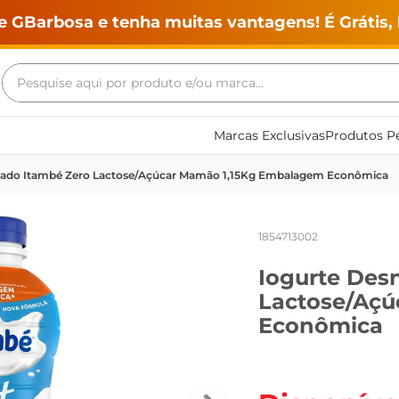
e GBarbosa e tenha muitas vantagens! É Grátis, 
Pesquise aqui por produto e/ou marca...
Termos mais buscados
Marcas Exclusivas
Produtos Pe
geladeira
tado Itambé Zero Lactose/Açúcar Mamão 1,15Kg Embalagem Econômica
maquina lavar
fogao
1854713002
café
Iogurte Des
cerveja
Lactose/Açú
frango
Econômica
leite
vinho
leite pó