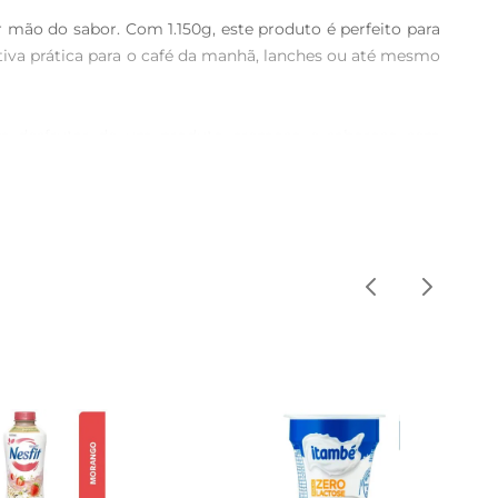
mão do sabor. Com 1.150g, este produto é perfeito para 
tiva prática para o café da manhã, lanches ou até mesmo 
sam desfrutar de um produto cremoso e saboroso sem 
 Além disso, o iogurte desnatado é uma excelente opção 
, granola ou como ingrediente em receitas, ele se adapta 
xtura cremosa e sabor suave fazem dele um aliado na 
ter uma dieta equilibrada. Além disso, o iogurte é uma 
ntes selecionados e sem adição de açúcares, o Iogurte 