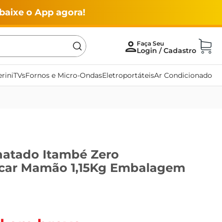
baixe o App agora!
rini
TVs
Fornos e Micro-Ondas
Eletroportáteis
Ar Condicionado
natado Itambé Zero
car Mamão 1,15Kg Embalagem