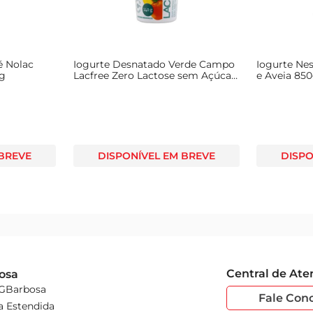
é Nolac
Iogurte Desnatado Verde Campo
Iogurte Nes
0g
Lacfree Zero Lactose sem Açúcar
e Aveia 85
Maçã, Banana e Mamão Copo
140g
 BREVE
DISPONÍVEL EM BREVE
DISPO
Central de At
osa
 GBarbosa
Fale Con
a Estendida