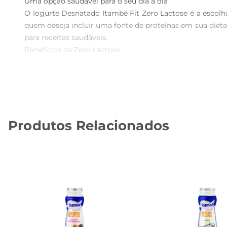
Uma opção saudável para o seu dia a dia  

O Iogurte Desnatado Itambé Fit Zero Lactose é a escolh
quem deseja incluir uma fonte de proteínas em sua dieta
para receitas saudáveis.

Benefícios da Zero Lactose  

Esteiogurte é especialmente formulado para pessoas
desconfortos. A ausência de lactose não compromete o s
para quem deseja controlar a ingestão de gorduras, cont
Versatilidade na cozinha  

O Iogurte Desnatado Itambé Fit Zero Lactose pode ser uti
Produtos Relacionados
facilmente a diferentes preparações. Experimente us
cozinha, trazendo praticidade e saúde para suas refeições.

Informações nutricionais  

Este produto é rico em proteínas e possui baixo teor d
fonte deprobióticos, que ajudam na saúde intestinal, 
Desnatado Itambé Fit Zero Lactose é uma escolha consc