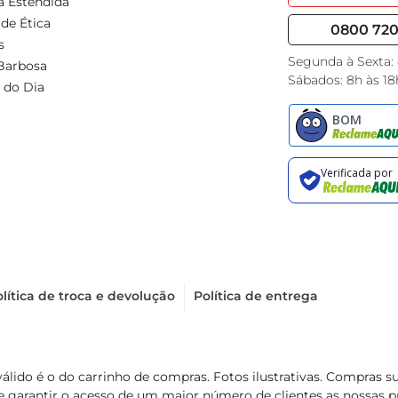
a Estendida
de Ética
0800 720 
s
Segunda à Sexta:
Barbosa
Sábados: 8h às 18
 do Dia
lítica de troca e devolução
Política de entrega
válido é o do carrinho de compras. Fotos ilustrativas. Compras 
de garantir o acesso de um maior número de clientes as nossa