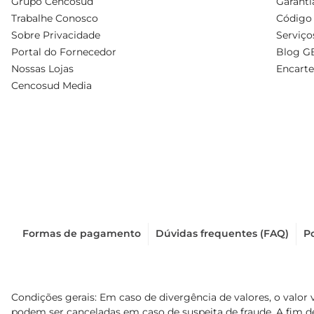
Grupo Cencosud
Garanti
Trabalhe Conosco
Código 
Sobre Privacidade
Serviço
Portal do Fornecedor
Blog G
Nossas Lojas
Encarte
Cencosud Media
Formas de pagamento
Dúvidas frequentes (FAQ)
Po
Condições gerais: Em caso de divergência de valores, o valor 
podem ser canceladas em caso de suspeita de fraude. A fim 