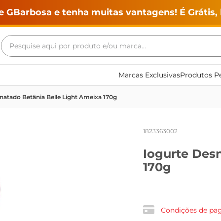
e GBarbosa e tenha muitas vantagens! É Grátis, 
Pesquise aqui por produto e/ou marca...
Termos mais buscados
Marcas Exclusivas
Produtos Pe
geladeira
natado Betânia Belle Light Ameixa 170g
maquina lavar
fogao
1823363002
café
Iogurte Des
cerveja
170g
frango
vinho
leite
Condições de p
tv