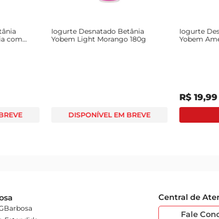
tânia
Iogurte Desnatado Betânia
Iogurte De
ia com
Yobem Light Morango 180g
Yobem Amei
R$
19
,
99
 BREVE
DISPONÍVEL EM BREVE
Central de At
osa
 GBarbosa
Fale Con