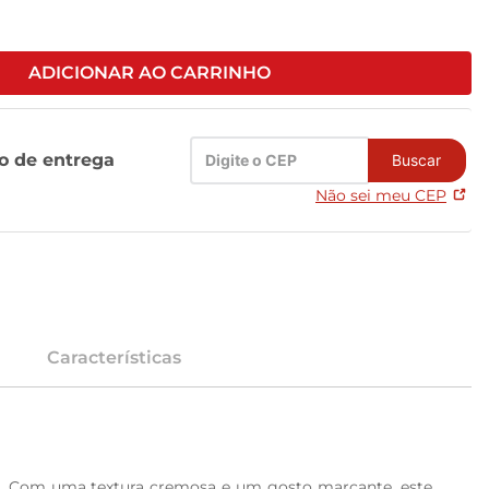
ADICIONAR AO CARRINHO
zo de entrega
Buscar
Não sei meu CEP
Características
o. Com uma textura cremosa e um gosto marcante, este 