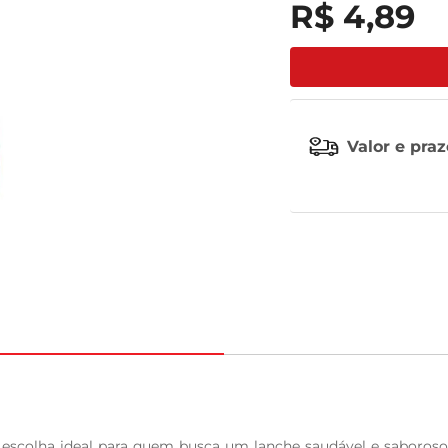
R$
4
,
89
leite pó
Valor e pra
 escolha ideal para quem busca um lanche saudável e saboros