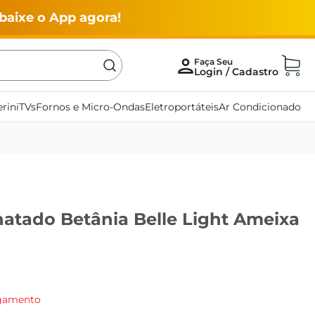
baixe o App agora!
rini
TVs
Fornos e Micro-Ondas
Eletroportáteis
Ar Condicionado
natado Betânia Belle Light Ameixa
agamento