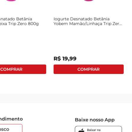
snatado Betânia
Iogurte Desnatado Betânia
xa Trip Zero 800g
Yobem Mamão/Linhaça Trip Zero
800g
R$
19
,
99
endimento
Baixe nosso App
osco