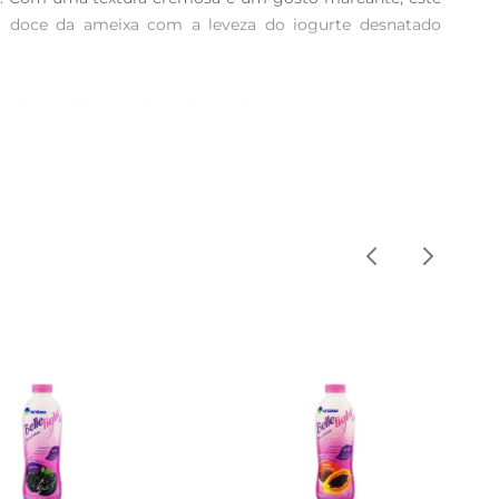
 doce da ameixa com a leveza do iogurte desnatado 
ão equilibrada. Além disso, é fonte de probióticos, que 
etas que priorizam a redução de calorias sem abrir mão 
sturálo com frutas frescas ou utilizálo como base para 
 com um toque especial.

arante a frescura do produto, você pode desfrutar de um 
 Ele também pode ser uma ótima opção para o café da 