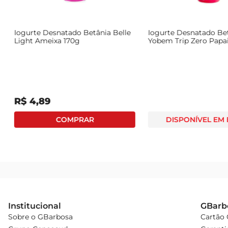
Iogurte Desnatado Betânia Belle
Iogurte Desnatado Be
Light Ameixa 170g
Yobem Trip Zero Papa
Linhaça 170g
R$
4
,
89
DISPONÍVEL EM
Institucional
GBarb
Sobre o GBarbosa
Cartão