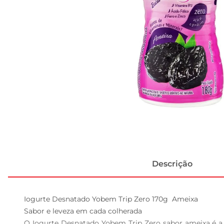
Descrição
Iogurte Desnatado Yobem Trip Zero 170g  Ameixa

Sabor e leveza em cada colherada  

O Iogurte Desnatado Yobem Trip Zero sabor ameixa é a