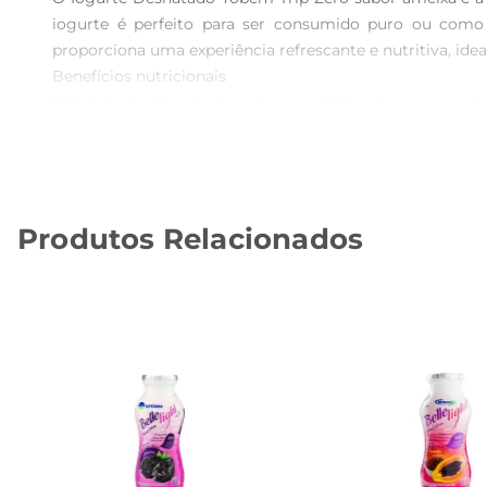
iogurte é perfeito para ser consumido puro ou como
proporciona uma experiência refrescante e nutritiva, ideal
Benefícios nutricionais  

Este iogurte é isento de açúcares adicionados, o que o 
ajudam a promover a saúde intestinal e o bemestar gera
do sabor.

Versatilidade no uso  

O Iogurte Desnatado Yobem Trip Zero pode ser utilizado
Produtos Relacionados
molhos e sobremesas. Sua versatilidade permite que você 
Informações práticas  

Em embalagem de 170g, o iogurte é ideal para um lanche 
lanche nutritivo e saboroso a qualquer momento. 

Sugestões de consumo  

Para uma experiência ainda mais saborosa, experimen
manhã, proporcionando energia e satisfação para começa