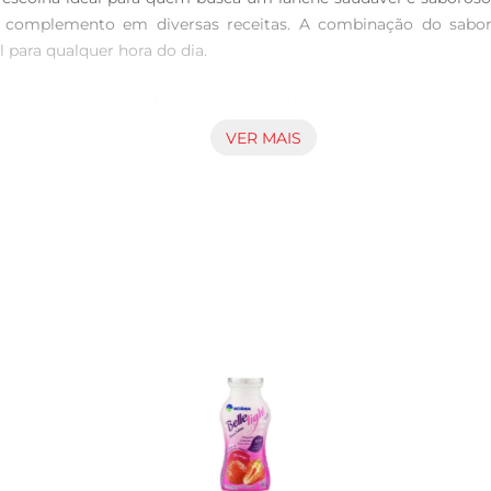
 complemento em diversas receitas. A combinação do sabor
 para qualquer hora do dia.

torna uma opção saudável para quem deseja manter uma alimentaç
l. Com apenas 0 de gordura, ele se encaixa perfeitamente em di
VER MAIS
 de diversas maneiras. Experimente adicionálo a smoothies, mi
crie pratos deliciosos e saudáveis, enriquecendo suas refeições
rápido ou para levar na bolsa. Com um selo de qualidade que g
te o iogurte com granola ou como acompanhamento de cereais.
r o dia.