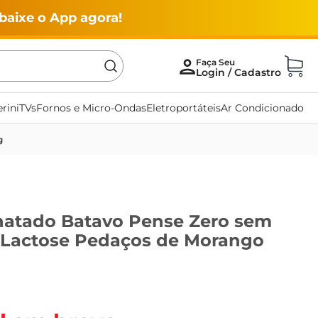
baixe o App agora!
rini
TVs
Fornos e Micro-Ondas
Eletroportáteis
Ar Condicionado
g
natado Batavo Pense Zero sem
 Lactose Pedaços de Morango