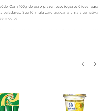
. Com 100g de puro prazer, esse iogurte é ideal para 
 paladares. Sua fórmula zero açúcar é uma alternativa 
sem culpa.

ser consumido puro, ele pode ser utilizado em diversas 
 BATAVO PENS ZERO uma excelente adição à sua rotina 