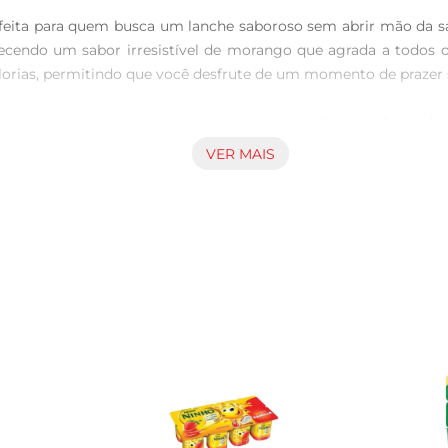
ta para quem busca um lanche saboroso sem abrir mão da saúde
cendo um sabor irresistível de morango que agrada a todos os
lorias, permitindo que você desfrute de um momento de prazer 
proporciona uma experiência única a cada colherada. Além de 
omo acompanhamento de frutas. Essa versatilidade faz do IOG
VER MAIS
ções e crie pratos nutritivos e saborosos.
