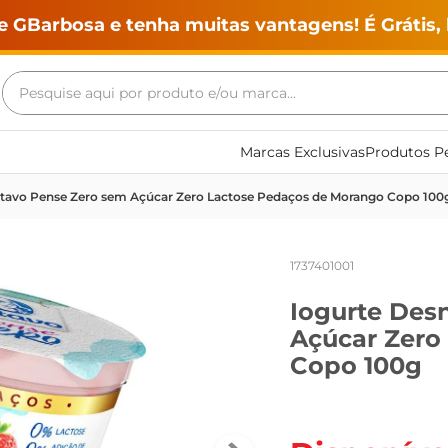
e GBarbosa e tenha muitas vantagens! É Grátis, 
Pesquise aqui por produto e/ou marca...
Termos mais buscados
Marcas Exclusivas
Produtos Pe
geladeira
tavo Pense Zero sem Açúcar Zero Lactose Pedaços de Morango Copo 100
maquina lavar
fogao
1737401001
café
Iogurte Des
cerveja
Açúcar Zero
frango
Copo 100g
leite
vinho
leite pó