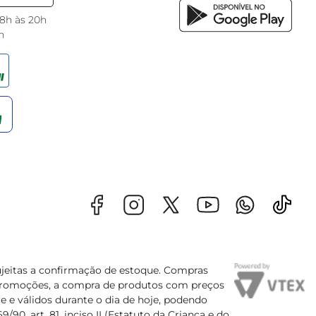
 8h às 20h
h
sujeitas a confirmação de estoque. Compras
s promoções, a compra de produtos com preços
e e válidos durante o dia de hoje, podendo
90, art. 81, inciso II (Estatuto da Criança e do