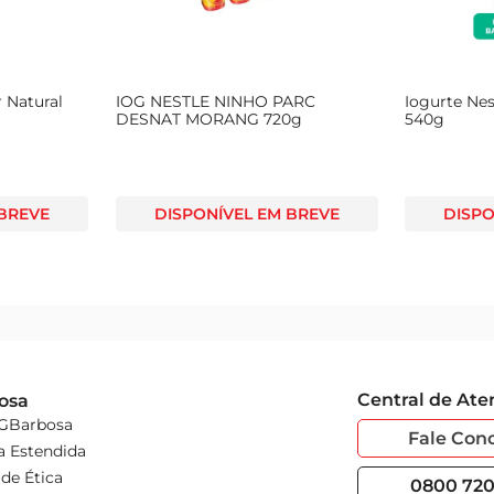
r Natural
IOG NESTLE NINHO PARC
Iogurte Nes
DESNAT MORANG 720g
540g
 BREVE
DISPONÍVEL EM BREVE
DISPO
Central de At
osa
 GBarbosa
Fale Con
a Estendida
de Ética
0800 720 