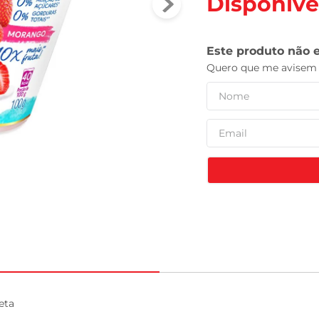
Disponíve
tv
ta
