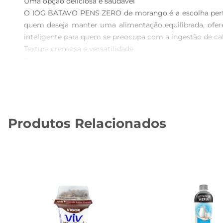
Uma opção deliciosa e saudável  

O IOG BATAVO PENS ZERO de morango é a escolha perfei
quem deseja manter uma alimentação equilibrada, ofere
inteligente para quem se preocupa com a ingestão de ca
Textura cremosa e versatilidade  

Este iogurte se destaca pela sua textura cremosa, que 
receitas, como smoothies, sobremesas ou até mesmo c
alimentar, permitindo que você explore diferentes combina
Benefícios à saúde  

O IOG BATAVO PENSZERO não é apenas gostoso
Produtos Relacionados