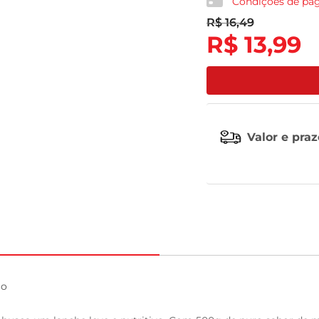
Condições de p
R$
16
,
49
tv
R$
13
,
99
Valor e pra
o
