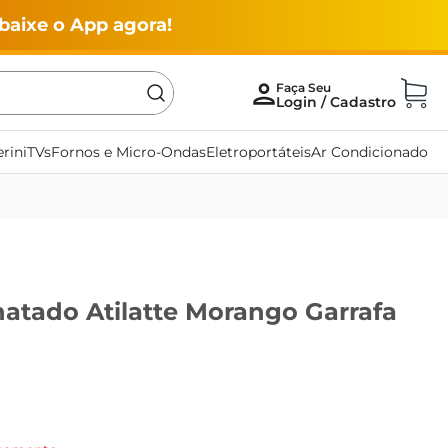
baixe o App agora!
rini
TVs
Fornos e Micro-Ondas
Eletroportáteis
Ar Condicionado
natado Atilatte Morango Garrafa