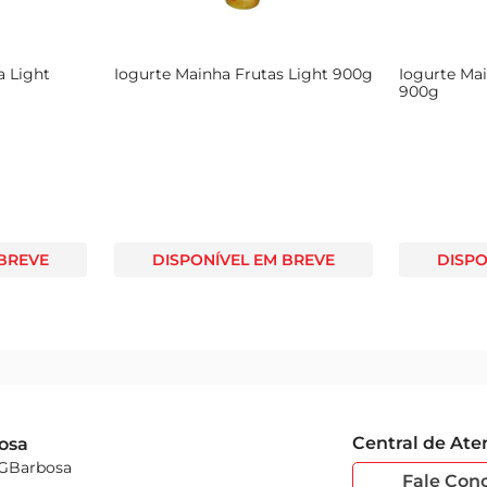
a Light
Iogurte Mainha Frutas Light 900g
Iogurte Mai
900g
 BREVE
DISPONÍVEL EM BREVE
DISPO
Central de At
osa
 GBarbosa
Fale Con