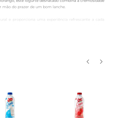
orango, este iogurte desnatado combina a cremosidade 
ir mão do prazer de um bom lanche.

ural e proporciona uma experiência refrescante a cada 
ornandose uma escolha inteligente para todas as idades.

dicionálo a smoothies, misturálo com frutas frescas ou 
 dia, seja no café da manhã, no lanche da tarde ou como 
e. O IOG ATILATTE DESN é produzido com ingredientes 
Experimente e descubra como é fácil incluir um lanche 