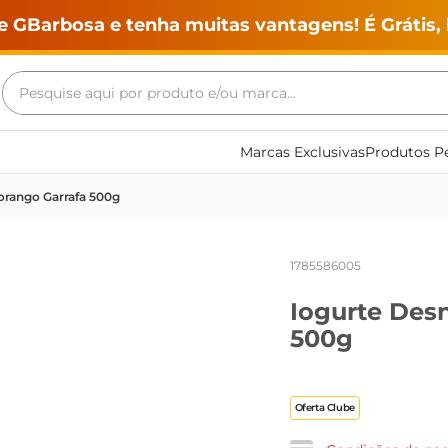
e GBarbosa e tenha muitas vantagens! É Grátis, 
Pesquise aqui por produto e/ou marca...
Termos mais buscados
Marcas Exclusivas
Produtos Pe
geladeira
orango Garrafa 500g
maquina lavar
fogao
1785586005
café
Iogurte Des
cerveja
500g
frango
leite
Oferta Clube
vinho
leite pó