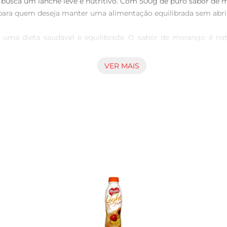
usca um lanche leve e nutritivo. Com 500g de puro sabor de m
l para quem deseja manter uma alimentação equilibrada sem abr
a uma dieta saudável e equilibrada. O sabor de morango é nat
te fonte de cálcio, essencial para a saúde dos ossos e dentes, t
VER MAIS
também pode ser utilizado em diversas receitas. Experimente a
atilidade permite que você o inclua em diferentes momentos do
tos, sempre buscando oferecer opções que aliam sabor e saúd
s altos padrões de qualidade e segurança alimentar.

m busca um estilo de vida saudável, sem abrir mão do sabor. 