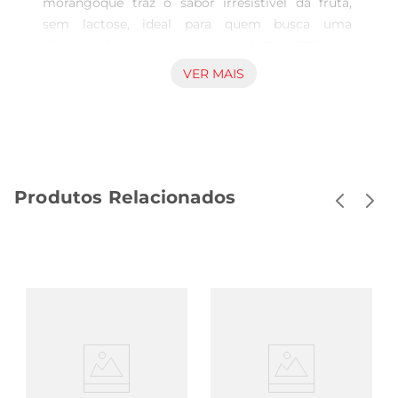
morangoque traz o sabor irresistível da fruta, 
sem lactose, ideal para quem busca uma 
alimentação mais leve e saudável. Com 170g, é a 
escolha perfeita para um lanche nutritivo ou um 
VER MAIS
complemento em suas refeições. A textura 
cremosa e o sabor frutado tornam cada colher 
uma experiência prazerosa, permitindo que você 
desfrute de um momento especial a qualquer 
hora do dia.

Produtos Relacionados
Benefícios do produto  

Este iogurte é enriquecido com probióticos, que 
são conhecidos por contribuir para a saúde 
intestinal. Além disso, por ser livre de lactose, é 
uma excelente alternativa para pessoas com 
intolerância, garantindo que todos possam 
aproveitar os benefícios do iogurte sem 
desconfortos. O IOG CORPUS S/LACT é uma 
opção que combina sabor e saúde, promovendo 
bemestar sem abrir mão do prazer de comer.
