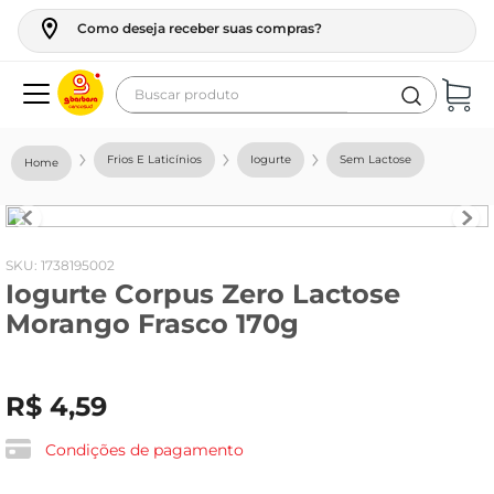
Como deseja receber suas compras?
Buscar produto
Termos mais buscados
Frios E Laticínios
Iogurte
Sem Lactose
geladeira
maquina lavar
fogao
:
1738195002
Iogurte Corpus Zero Lactose
café
Morango Frasco 170g
cerveja
frango
R$
4
,
59
leite
vinho
Condições de pagamento
leite pó