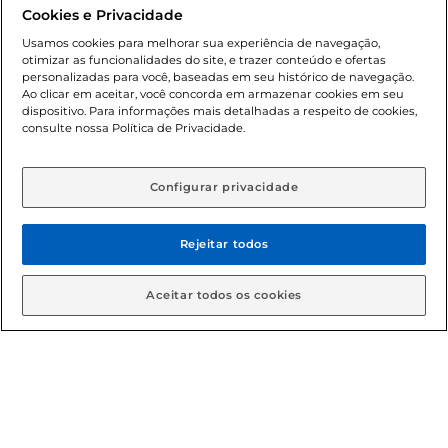
promocionais poderá ter sua quantidade limitada por
Cookies e Privacidade
cliente. Os preços, ofertas e condições são exclusivos para
o e-commerce e válidos durante o dia de hoje, podendo
Usamos cookies para melhorar sua experiência de navegação,
otimizar as funcionalidades do site, e trazer conteúdo e ofertas
sofrer alterações sem prévia notificação. Proibida a venda
personalizadas para você, baseadas em seu histórico de navegação.
de bebidas alcoólicas para menores de 18 anos, conforme
Ao clicar em aceitar, você concorda em armazenar cookies em seu
Lei n.º 8069/90, art. 81, inciso II (Estatuto da Criança e do
dispositivo. Para informações mais detalhadas a respeito de cookies,
Adolescente). Preços e condições exclusivos para o
consulte nossa Política de Privacidade.
www.gbarbosa.com.br
, podendo sofrer alterações sem
aviso prévio. O valor mínimo para as compras on-line é de
R$ 80,00.
Configurar privacidade
Rejeitar todos
© 2026 Copyright. Todos os direitos
reservados Gbarbosa.
Aceitar todos os cookies
Cencosud Brasil Comercial SA.CNPJ sob n° 39.346.861/0350-38 .
Sediada na Av. das Nações Unidas, 12.995, 21º andar, CEP:
04.578-000, Bairro Brooklin Paulista, na cidade de São Paulo -
SP.