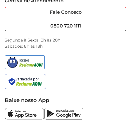
Central de Atendimento
Sobre Privacidade
Garantia Estendida
Portal do Fornecedo
Código de Ética
Fale Conosco
Nossas Lojas
Serviços
Cencosud Media
Blog GBarbosa
0800 720 1111
Black Friday
Encarte do Dia
Segunda à Sexta: 8h às 20h
Sábados: 8h às 18h
Baixe nosso App