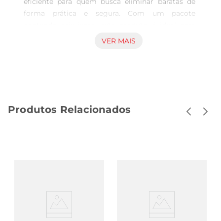
eficiente para quem busca eliminar baratas de 
forma prática e segura. Com um pacote 
contendo seis iscas, este produto é ideal para 
ambientes residenciais e comerciais, 
VER MAIS
proporcionando uma proteção contínua contra a 
presença indesejada desses insetos. Sua fórmula 
atrativa garante que as baratas sejam atraídas e 
eliminadas, contribuindo para um ambiente mais 
limpo e saudável.

Produtos Relacionados
Como Funciona a Isca  

As iscas são formuladas com ingredientes que 
atraem as baratas, permitindo que elas 
consumam o produto e, consequentemente, 
sejam eliminadas. A ação prolongada da isca 
garante que, mesmo após a aplicação, a proteção 
se mantenha por um período significativo, 
oferecendo tranquilidade aos usuários. É uma 
solução que não apenas combate as baratas já 
existentes, mas também ajuda a prevenir novas 