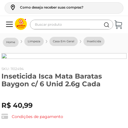
Como deseja receber suas compras?
Buscar produto
Termos mais buscados
Limpeza
Casa Em Geral
Inseticida
geladeira
maquina lavar
fogao
:
1102494
Inseticida Isca Mata Baratas
café
Baygon c/ 6 Unid 2.6g Cada
cerveja
frango
R$
40
,
99
leite
vinho
Condições de pagamento
leite pó