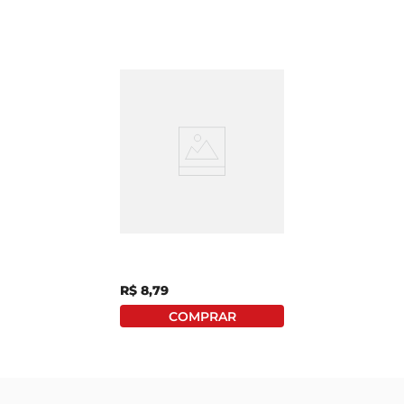
Sanduíche Perdigão
Montana
Cheeseburguer Com
Ketchup Picles
Congelado 145g
R$
8
,
79