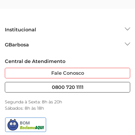
Institucional
Sobre o GBarbosa
GBarbosa
Grupo Cencosud
Trabalhe Conosco
Cartão GBarbosa
Central de Atendimento
Sobre Privacidade
Garantia Estendida
Portal do Fornecedo
Código de Ética
Fale Conosco
Nossas Lojas
Serviços
Cencosud Media
Blog GBarbosa
0800 720 1111
Black Friday
Encarte do Dia
Segunda à Sexta: 8h às 20h
Sábados: 8h às 18h