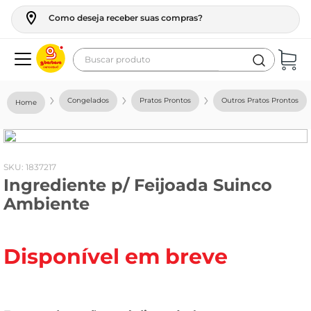
Como deseja receber suas compras?
Buscar produto
Termos mais buscados
Congelados
Pratos Prontos
Outros Pratos Prontos
geladeira
maquina lavar
fogao
:
1837217
Ingrediente p/ Feijoada Suinco
café
Ambiente
cerveja
frango
Disponível em breve
leite
vinho
leite pó