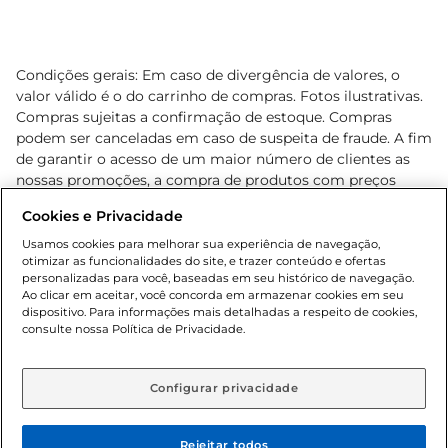
Condições gerais: Em caso de divergência de valores, o
valor válido é o do carrinho de compras. Fotos ilustrativas.
Compras sujeitas a confirmação de estoque. Compras
podem ser canceladas em caso de suspeita de fraude. A fim
de garantir o acesso de um maior número de clientes as
nossas promoções, a compra de produtos com preços
promocionais poderá ter sua quantidade limitada por
Cookies e Privacidade
cliente. Os preços, ofertas e condições são exclusivos para
o e-commerce e válidos durante o dia de hoje, podendo
Usamos cookies para melhorar sua experiência de navegação,
otimizar as funcionalidades do site, e trazer conteúdo e ofertas
sofrer alterações sem prévia notificação. Proibida a venda
personalizadas para você, baseadas em seu histórico de navegação.
de bebidas alcoólicas para menores de 18 anos, conforme
Ao clicar em aceitar, você concorda em armazenar cookies em seu
Lei n.º 8069/90, art. 81, inciso II (Estatuto da Criança e do
dispositivo. Para informações mais detalhadas a respeito de cookies,
Adolescente). Preços e condições exclusivos para o
consulte nossa Política de Privacidade.
www.gbarbosa.com.br
, podendo sofrer alterações sem
aviso prévio. O valor mínimo para as compras on-line é de
R$ 80,00.
Configurar privacidade
Rejeitar todos