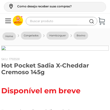
Como deseja receber suas compras?
Buscar produto
Termos mais buscados
Congelados
Hambúrguer
Bovino
geladeira
maquina lavar
fogao
:
1793591
Hot Pocket Sadia X-Cheddar
café
Cremoso 145g
cerveja
frango
Disponível em breve
vinho
leite
tv