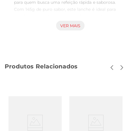
para quem busca uma refeição rápida e saborosa. 
Com 145g de puro sabor, este lanche é ideal para 
aqueles momentosem que você precisa de uma 
opção prática, seja no trabalho, em casa ou em 
VER MAIS
qualquer lugar. A combinação de um recheio 
cremoso de queijo cheddar com uma massa 
crocante proporciona uma experiência de sabor 
que agrada a todos.

Sabor Irresistível  

Produtos Relacionados
O recheio de queijo cheddar é o destaque deste 
produto, oferecendo um sabor intenso e 
envolvente. Cada mordida revela a cremosidade 
do queijo, que sederrete na boca, criando uma 
sensação de conforto e satisfação. É uma opção 
que combina bem com diferentes momentos do 
dia, seja nocafé da manhã, no lanche da tarde ou 
até mesmo como um jantar leve.

Fácil e Rápido de Preparar  

Preparar o HOT POCKET XCHEDDAR 