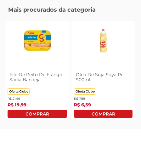
Mais procurados da categoria
Filé De Peito De Frango
Óleo De Soja Soya Pet
Sadia Bandeja
900ml
Congelado 1kg
Oferta Clube
Oferta Clube
R$
21
,
99
R$
7
,
99
R$
19
,
99
R$
6
,
59