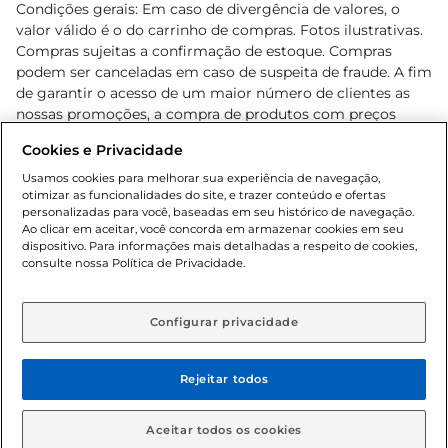
Condições gerais: Em caso de divergência de valores, o
valor válido é o do carrinho de compras. Fotos ilustrativas.
Compras sujeitas a confirmação de estoque. Compras
podem ser canceladas em caso de suspeita de fraude. A fim
de garantir o acesso de um maior número de clientes as
nossas promoções, a compra de produtos com preços
promocionais poderá ter sua quantidade limitada por
Cookies e Privacidade
cliente. Os preços, ofertas e condições são exclusivos para
o e-commerce e válidos durante o dia de hoje, podendo
Usamos cookies para melhorar sua experiência de navegação,
otimizar as funcionalidades do site, e trazer conteúdo e ofertas
sofrer alterações sem prévia notificação. Proibida a venda
personalizadas para você, baseadas em seu histórico de navegação.
de bebidas alcoólicas para menores de 18 anos, conforme
Ao clicar em aceitar, você concorda em armazenar cookies em seu
Lei n.º 8069/90, art. 81, inciso II (Estatuto da Criança e do
dispositivo. Para informações mais detalhadas a respeito de cookies,
Adolescente). Preços e condições exclusivos para o
consulte nossa Política de Privacidade.
www.gbarbosa.com.br
, podendo sofrer alterações sem
aviso prévio. O valor mínimo para as compras on-line é de
R$ 80,00.
Configurar privacidade
Rejeitar todos
© 2026 Copyright. Todos os direitos
reservados Gbarbosa.
Aceitar todos os cookies