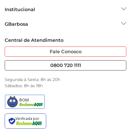
Institucional
Sobre o GBarbosa
GBarbosa
Grupo Cencosud
Trabalhe Conosco
Cartão GBarbosa
Central de Atendimento
Sobre Privacidade
Garantia Estendida
Portal do Fornecedo
Código de Ética
Fale Conosco
Nossas Lojas
Serviços
Cencosud Media
Blog GBarbosa
0800 720 1111
Black Friday
Encarte do Dia
Segunda à Sexta: 8h às 20h
Sábados: 8h às 18h