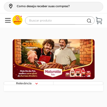
Como deseja receber suas compras?
Buscar produto
Termos mais buscados
geladeira
maquina lavar
fogao
café
cerveja
frango
Relevância
leite
vinho
leite pó