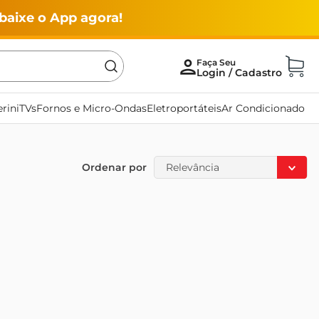
baixe o App agora!
rini
TVs
Fornos e Micro-Ondas
Eletroportáteis
Ar Condicionado
Ordenar por
Relevância