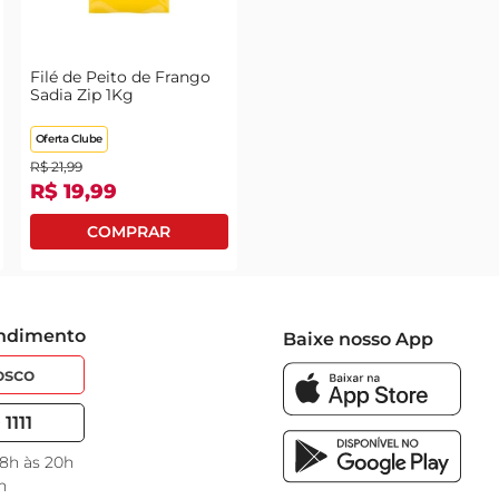
Filé de Peito de Frango
Sadia Zip 1Kg
Oferta Clube
R$
21
,
99
R$
19
,
99
endimento
Baixe nosso App
osco
1111
 8h às 20h
h