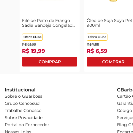
Filé de Peito de Frango
Óleo de Soja Soya Pet
Sadia Bandeja Congelado
900ml
1kg
Oferta Clube
Oferta Clube
R$
21
,
99
R$
7
,
99
R$
19
,
99
R$
6
,
59
Institucional
GBarb
Sobre o GBarbosa
Cartão
Grupo Cencosud
Garanti
Trabalhe Conosco
Código 
Sobre Privacidade
Serviço
Portal do Fornecedor
Blog G
Nossas Lojas
Encarte