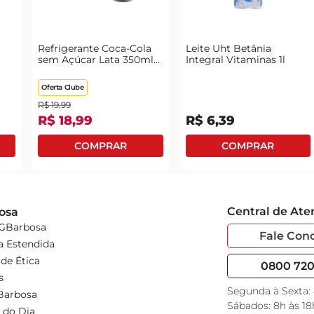
Refrigerante Coca-Cola
Leite Uht Betânia
sem Açúcar Lata 350ml
Integral Vitaminas 1l
com 6 Unidades Leve
Mais Pague Menos
Oferta Clube
R$
19
,
99
R$
18
,
99
R$
6
,
39
Central de At
osa
 GBarbosa
Fale Con
a Estendida
de Ética
0800 720 
s
Segunda à Sexta:
Barbosa
Sábados: 8h às 18
 do Dia