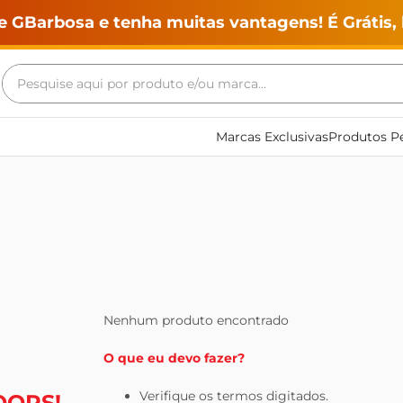
e GBarbosa e tenha muitas vantagens! É Grátis, 
Pesquise aqui por produto e/ou marca...
Termos mais buscados
Marcas Exclusivas
Produtos Pe
geladeira
maquina lavar
fogao
café
cerveja
frango
Nenhum produto encontrado
leite
O que eu devo fazer?
vinho
Verifique os termos digitados.
OOPS!
leite pó