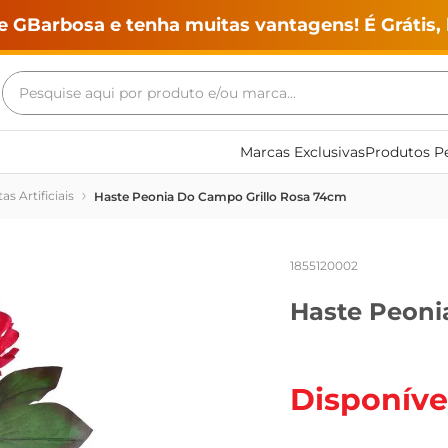
e GBarbosa e tenha muitas vantagens! É Grátis, 
Pesquise aqui por produto e/ou marca...
Termos mais buscados
Marcas Exclusivas
Produtos Pe
geladeira
as Artificiais
Haste Peonia Do Campo Grillo Rosa 74cm
maquina lavar
fogao
1855120002
café
Haste Peoni
cerveja
frango
leite
Disponíve
vinho
leite pó