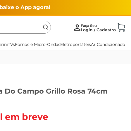
baixe o App agora!
rini
TVs
Fornos e Micro-Ondas
Eletroportáteis
Ar Condicionado
a Do Campo Grillo Rosa 74cm
l em breve