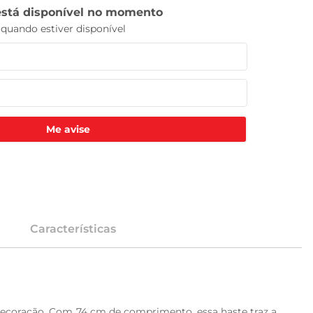
Me avise
Características
decoração. Com 74 cm de comprimento, essa haste traz a 