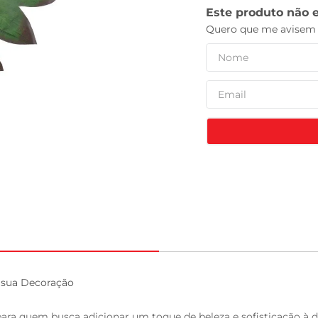
tv
 sua Decoração

para quem busca adicionar um toque de beleza e sofisticação à 