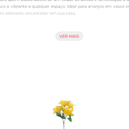
esco e vibrante a qualquer espaço. Ideal para arranjos em vasos
um elemento encantador em sua casa.

cilmente com diferentes paletas de cores e estilos de decoração
lor recémcolhida. A versatilidade da Haste Peônia do Campo Gr
VER MAIS
staque em eventos especiais.

 permitindo que você a posicione onde desejar. Para manter sua 
o seco ou levemente umedecido, garantindo que a cor e a text
para quem deseja trazer um pouco danatureza para dentro de 
u espaço com esta linda haste