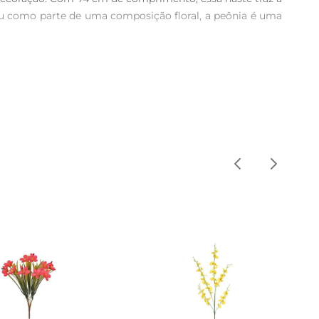
 ou como parte de uma composição floral, a peônia é uma 
. Seus detalhes realistas e a textura das pétalas criam 
illo permite que você a utilize em diversas ocasiões, 
beleza, evite a exposição direta à luz solar intensa e a 
ura se mantenham por mais tempo.

casa, sem a preocupação com a manutenção das flores 