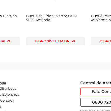
o Plástico
Buquê de Lírio Silvestre Grillo
Buquê Primo
51231 Amarelo
X5 Vermel
 BREVE
DISPONÍVEL EM BREVE
DISPO
Central de At
osa
 GBarbosa
Fale Con
a Estendida
de Ética
0800 720 
s