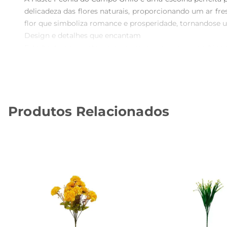
delicadeza das flores naturais, proporcionando um ar fr
flor que simboliza romance e prosperidade, tornandose 
Design e detalhes que encantam  

Esta haste apresenta uma cor rosa suave, que combina fa
uma aparência autêntica, fazendo com que pareça uma f
desde um simples enfeite em um canto da sala até um de
Especificações e cuidados  

Com 74 cm de altura, a haste é leve e fácil de manusear,
Produtos Relacionados
umidade excessiva. A limpeza pode ser feita com um pan
A Haste Peônia do Campo Grillo é uma escolha ideal 
naturais. Adicione um toque de charme e elegância ao se