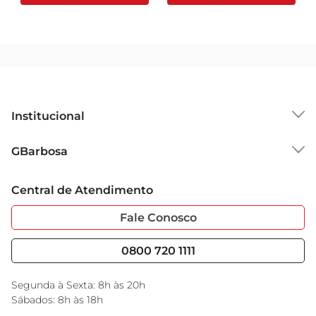
Institucional
Sobre o GBarbosa
GBarbosa
Grupo Cencosud
Trabalhe Conosco
Cartão GBarbosa
Central de Atendimento
Sobre Privacidade
Garantia Estendida
Portal do Fornecedo
Código de Ética
Fale Conosco
Nossas Lojas
Serviços
Cencosud Media
Blog GBarbosa
0800 720 1111
Black Friday
Encarte do Dia
Segunda à Sexta: 8h às 20h
Sábados: 8h às 18h