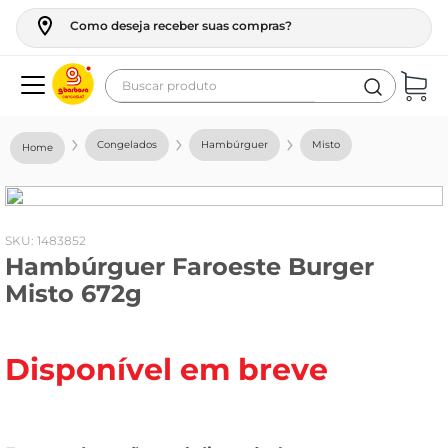
Como deseja receber suas compras?
Buscar produto
Termos mais buscados
Congelados
Hambúrguer
Misto
geladeira
maquina lavar
fogao
:
1483852
Hambúrguer Faroeste Burger
café
Misto 672g
cerveja
frango
Disponível em breve
vinho
leite
tv