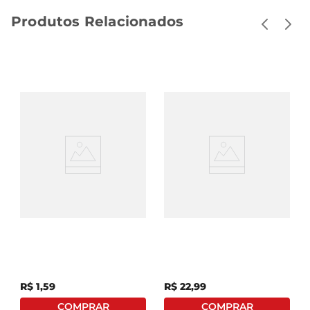
Produtos Relacionados
Hambúrguer Misto
Hambúrguer De Frango
Sadia Frango E Carne
E Bovina Perdigão Caixa
Congelado 56g
672g Com 12 Unidades
R$
1
,
59
R$
22
,
99