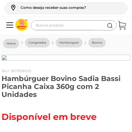
Como deseja receber suas compras?
Buscar produto
Termos mais buscados
Congelados
Hambúrguer
Bovino
geladeira
maquina lavar
fogao
:
1871308002
Hambúrguer Bovino Sadia Bassi
café
Picanha Caixa 360g com 2
cerveja
Unidades
frango
leite
Disponível em breve
vinho
leite pó