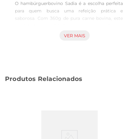
O hambúrguerbovino Sadia é a escolha perfeita 
para quem busca uma refeição prática e 
saborosa. Com 360g de pura carne bovina, este 
produto traza qualidade e o gosto que você e sua 
família merecem. Ideal para um lanche rápido ou 
VER MAIS
uma refeição completa, o hambúrguer é versátile 
pode ser preparado de diversas maneiras, 
garantindo sempre um resultado delicioso.

Qualidade Sadia que você confia  

Produzido com carne bovina selecionada, o 
Produtos Relacionados
hambúrguer Sadia é congelado para manter 
todas as suas propriedades e frescor. A marca é 
reconhecidapela sua dedicação à qualidade e 
segurança alimentar, proporcionando um 
produto que atende aos mais altos padrões. Cada 
hambúrguer é cuidadosamente elaborado para 
oferecer uma textura macia e um sabor 
marcante, que agradará a todos os paladares.

Facilidade de preparo  
