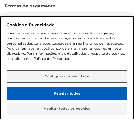
Formas de pagamento
Dúvidas frequentes (FAQ)
Cookies e Privacidade
Política de troca e devolução
Usamos cookies para melhorar sua experiência de navegação,
otimizar as funcionalidades do site, e trazer conteúdo e ofertas
Política de entrega
personalizadas para você, baseadas em seu histórico de navegação.
Ao clicar em aceitar, você concorda em armazenar cookies em seu
dispositivo. Para informações mais detalhadas a respeito de cookies,
consulte nossa Política de Privacidade.
Configurar privacidade
Rejeitar todos
Condições gerais: Em caso de divergência de valores, o
valor válido é o do carrinho de compras. Fotos ilustrativas.
Aceitar todos os cookies
Compras sujeitas a confirmação de estoque. Compras
podem ser canceladas em caso de suspeita de fraude. A fim
de garantir o acesso de um maior número de clientes as
nossas promoções, a compra de produtos com preços