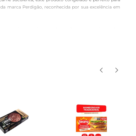
e da marca Perdigão, reconhecida por sua excelência em 
 a todos os paladares. A escolha rigorosa dos cortes 
tronômica que remete ao sabor caseiro.

eira, grelha ou churrasqueira. Ideal para aqueles dias 
 armazenamento e o uso conforme a necessidade.

 queijo, alface, tomate e seu molho favorito. Também 
refeição equilibrada e saborosa.
