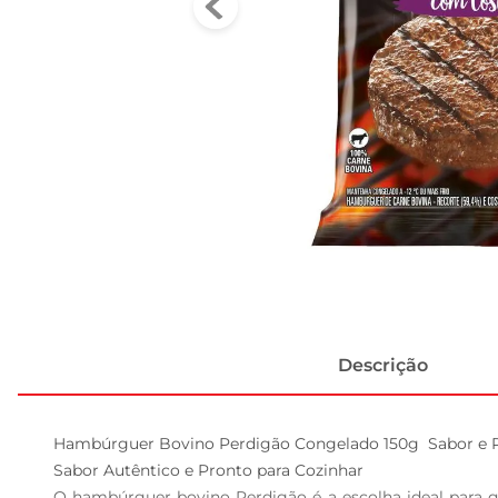
Descrição
Hambúrguer Bovino Perdigão Congelado 150g  Sabor e Pr
Sabor Autêntico e Pronto para Cozinhar  

O hambúrguer bovino Perdigão é a escolha ideal para q