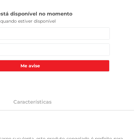
Me avise
Características
rne suculenta, este produto congelado é perfeito para 