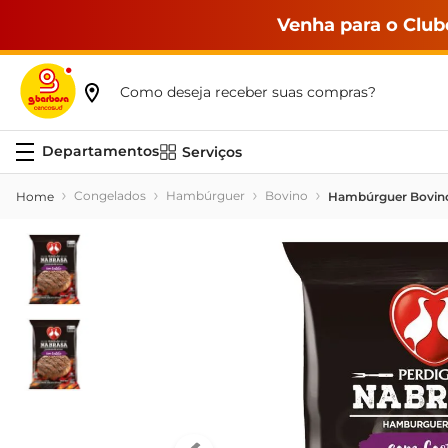
Venha para o Club
Como deseja receber suas compras?
Serviços
Congelados
Hambúrguer
Bovino
Hambúrguer Bovino 