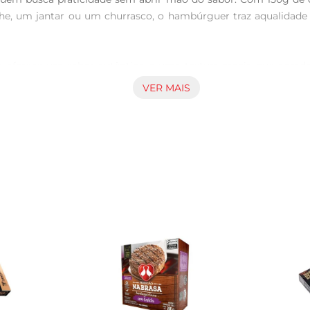
nche, um jantar ou um churrasco, o hambúrguer traz aqualidad
oferece um sabor autêntico e uma textura macia que agradam
esmo após o congelamento, proporcionando uma experiência gas
VER MAIS
ição em poucos minutos. Basta descongelar e cozinhar na frigid
borosa é grande. Além disso, sua embalagem prática facilita o
 receitas. Ele é perfeito para montar um lanche completo com
is, acompanhados de batatas fritas ou saladas, garantindo uma 
uso