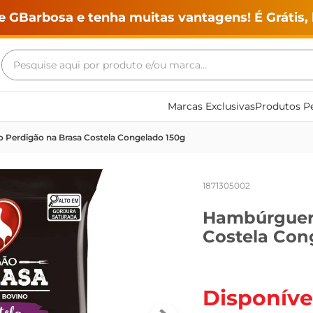
e GBarbosa e tenha muitas vantagens! É Grátis, 
Pesquise aqui por produto e/ou marca...
Termos mais buscados
Marcas Exclusivas
Produtos Pe
geladeira
Perdigão na Brasa Costela Congelado 150g
maquina lavar
fogao
1871305002
café
Hambúrguer 
cerveja
Costela Con
frango
vinho
leite
Disponíve
tv