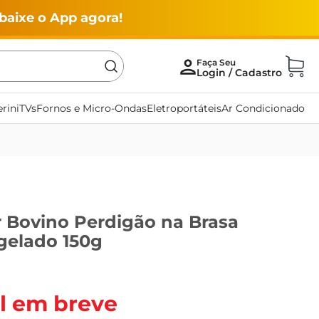
baixe o App agora!
rini
TVs
Fornos e Micro-Ondas
Eletroportáteis
Ar Condicionado
Bovino Perdigão na Brasa
gelado 150g
l em breve