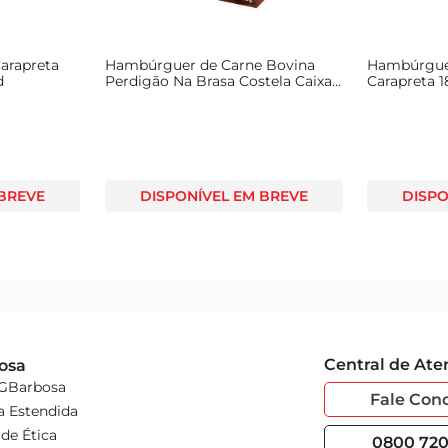
arapreta
Hambúrguer de Carne Bovina
Hambúrgue
d
Perdigão Na Brasa Costela Caixa
Carapreta 
300g com 2 Unidades
 BREVE
DISPONÍVEL EM BREVE
DISPO
Central de At
osa
 GBarbosa
Fale Con
a Estendida
de Ética
0800 720 