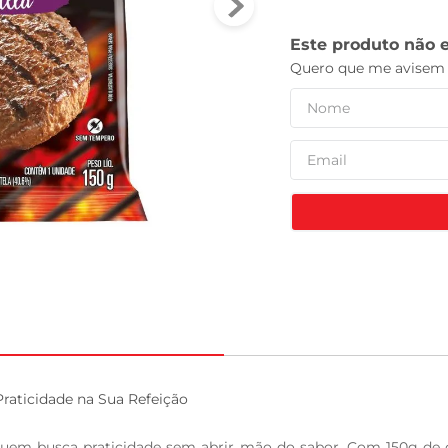
leite pó
aticidade na Sua Refeição

uem busca praticidade sem abrir mão do sabor. Com 150g de ca