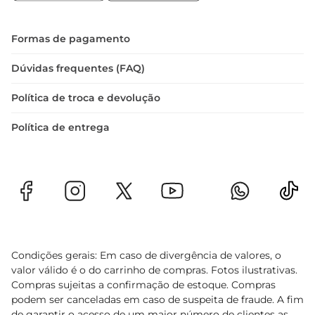
design que alia beleza e funcionalidade, este 
tecido é uma escolha inteligente para quem 
busca inovação na decoração.

Formas de pagamento
Com o Guard Tecido Karsten Gour, você 
transforma qualquer ambiente, trazendo um 
Dúvidas frequentes (FAQ)
novoar e estilo à sua casa.
Política de troca e devolução
Política de entrega
Condições gerais: Em caso de divergência de valores, o
valor válido é o do carrinho de compras. Fotos ilustrativas.
Compras sujeitas a confirmação de estoque. Compras
podem ser canceladas em caso de suspeita de fraude. A fim
de garantir o acesso de um maior número de clientes as