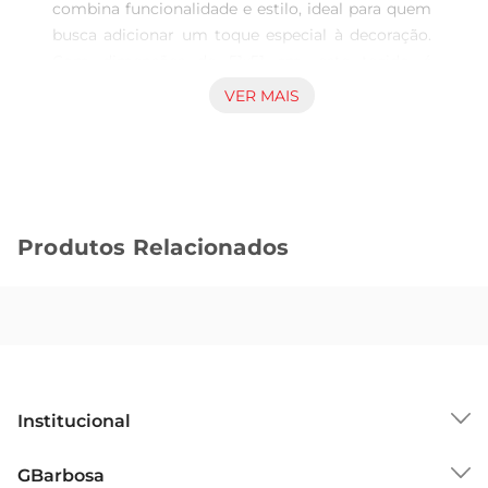
combina funcionalidade e estilo, ideal para quem 
busca adicionar um toque especial à decoração. 
Com dimensões de 51x51 cm, este tecido é 
perfeito para diversas aplicações, desde a 
VER MAIS
confecção de almofadas até o revestimento de 
móveis. Sua composição garante um visual 
moderno e elegante, permitindo que você crie 
ambientes aconchegantes e cheios de 
personalidade.

Produtos Relacionados
Design Atraente  

Este guard tecido se destaca pela sua estampa 
única e cores vibrantes, que trazem vida a 
qualquer espaço. A paleta de cores foi 
cuidadosamente escolhida para se integrar 
harmoniosamente a diferentes estilos de 
decoração, seja em ambientes mais clássicos ou 
Institucional
contemporâneos. A textura do tecido 
proporciona um toque suave e agradável, 
Sobre o GBarbosa
GBarbosa
tornandoo uma escolha ideal para quem valoriza 