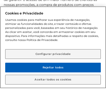
nossas promoções, a compra de produtos com preços
promocionais poderá ter sua quantidade limitada por
Cookies e Privacidade
cliente. Os preços, ofertas e condições são exclusivos para
o e-commerce e válidos durante o dia de hoje, podendo
Usamos cookies para melhorar sua experiência de navegação,
otimizar as funcionalidades do site, e trazer conteúdo e ofertas
sofrer alterações sem prévia notificação. Proibida a venda
personalizadas para você, baseadas em seu histórico de navegação.
de bebidas alcoólicas para menores de 18 anos, conforme
Ao clicar em aceitar, você concorda em armazenar cookies em seu
Lei n.º 8069/90, art. 81, inciso II (Estatuto da Criança e do
dispositivo. Para informações mais detalhadas a respeito de cookies,
Adolescente). Preços e condições exclusivos para o
consulte nossa Política de Privacidade.
www.gbarbosa.com.br
, podendo sofrer alterações sem
aviso prévio. O valor mínimo para as compras on-line é de
R$ 80,00.
Configurar privacidade
Rejeitar todos
© 2026 Copyright. Todos os direitos
reservados Gbarbosa.
Aceitar todos os cookies
Cencosud Brasil Comercial SA.CNPJ sob n° 39.346.861/0350-38 .
Sediada na Av. das Nações Unidas, 12.995, 21º andar, CEP: