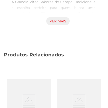
A Granola Vitao Sabores do Campo Tradicional é 
a escolha perfeita para quem busca uma 
alimentação equilibrada e saborosa. Composta 
por uma combinação de cereais integrais, frutas 
VER MAIS
secas e castanhas, essa granola traz uma 
explosão de sabores e texturas que tornam suas 
refeições mais agradáveis. Ideal para o café da 
manhã ou um lanche saudável, ela proporciona 
energia e nutrientes essenciais para o seu corpo.

Produtos Relacionados
Benefícios nutricionais  

Essa granola é rica em fibras, que auxiliam no 
bom funcionamento do intestino e promovem a 
saciedade, ajudando a controlar a fome ao longo 
do dia. Além disso, a presença de grãos integrais 
contribui com vitaminas e minerais importantes 
para a saúde. Os ingredientes cuidadosamente 
selecionados garantem um produto de qualidade, 
que se encaixa perfeitamente em uma dieta 