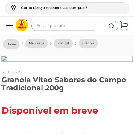
Como deseja receber suas compras?
Buscar produto
Termos mais buscados
Mercearia
Matinal
Granola
geladeira
maquina lavar
fogao
:
1868585
Granola Vitao Sabores do Campo
café
Tradicional 200g
cerveja
frango
Disponível em breve
leite
vinho
leite pó