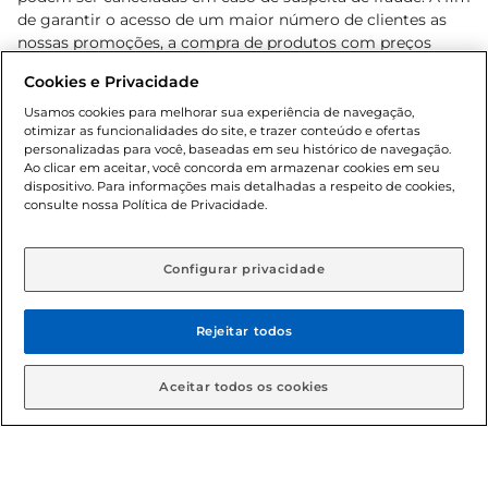
de garantir o acesso de um maior número de clientes as
nossas promoções, a compra de produtos com preços
promocionais poderá ter sua quantidade limitada por
Cookies e Privacidade
cliente. Os preços, ofertas e condições são exclusivos para
o e-commerce e válidos durante o dia de hoje, podendo
Usamos cookies para melhorar sua experiência de navegação,
otimizar as funcionalidades do site, e trazer conteúdo e ofertas
sofrer alterações sem prévia notificação. Proibida a venda
personalizadas para você, baseadas em seu histórico de navegação.
de bebidas alcoólicas para menores de 18 anos, conforme
Ao clicar em aceitar, você concorda em armazenar cookies em seu
Lei n.º 8069/90, art. 81, inciso II (Estatuto da Criança e do
dispositivo. Para informações mais detalhadas a respeito de cookies,
Adolescente). Preços e condições exclusivos para o
consulte nossa Política de Privacidade.
www.gbarbosa.com.br
, podendo sofrer alterações sem
aviso prévio. O valor mínimo para as compras on-line é de
R$ 80,00.
Configurar privacidade
Rejeitar todos
© 2026 Copyright. Todos os direitos
reservados Gbarbosa.
Aceitar todos os cookies
Cencosud Brasil Comercial SA.CNPJ sob n° 39.346.861/0350-38 .