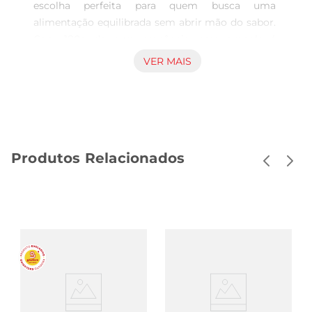
escolha perfeita para quem busca uma 
alimentação equilibrada sem abrir mão do sabor. 
Com 180g de pura crocância, essa granola é 
elaborada com ingredientes selecionados, 
VER MAIS
proporcionando uma combinação irresistível de 
nutrientes e sabor. Ideal para ser consumida no 
café da manhã ou como lanche, ela traz 
praticidade e saúde para o seu dia a dia.

Ingredientes que fazem a diferença  

Produtos Relacionados
Produzida com aveia sem glúten, castanhas e 
pedaços de chocolate, essa granola é rica em 
fibras e proteínas, contribuindo para uma 
digestão saudável e um maior sentimento de 
saciedade. A ausência de glúten torna este 
produto uma excelente opção para pessoas com 
intolerância ou que buscam evitar essa proteína. 
Cada colher é uma explosão de sabor que 
combina a crocância dos grãos coma suavidade 
do chocolate, tornando suas refeições mais 