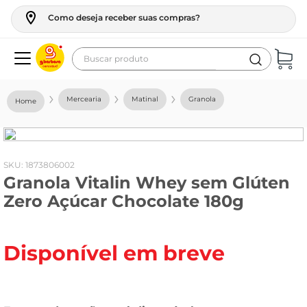
Como deseja receber suas compras?
Buscar produto
Termos mais buscados
Mercearia
Matinal
Granola
geladeira
maquina lavar
fogao
:
1873806002
Granola Vitalin Whey sem Glúten
café
Zero Açúcar Chocolate 180g
cerveja
frango
Disponível em breve
leite
vinho
leite pó