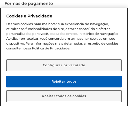
Formas de pagamento
Dúvidas frequentes (FAQ)
Cookies e Privacidade
Usamos cookies para melhorar sua experiência de navegação,
Política de troca e devolução
otimizar as funcionalidades do site, e trazer conteúdo e ofertas
personalizadas para você, baseadas em seu histórico de navegação.
Ao clicar em aceitar, você concorda em armazenar cookies em seu
Política de entrega
dispositivo. Para informações mais detalhadas a respeito de cookies,
consulte nossa Política de Privacidade.
Configurar privacidade
Rejeitar todos
Condições gerais: Em caso de divergência de valores, o
Aceitar todos os cookies
valor válido é o do carrinho de compras. Fotos ilustrativas.
Compras sujeitas a confirmação de estoque. Compras
podem ser canceladas em caso de suspeita de fraude. A fim
de garantir o acesso de um maior número de clientes as
nossas promoções, a compra de produtos com preços
promocionais poderá ter sua quantidade limitada por