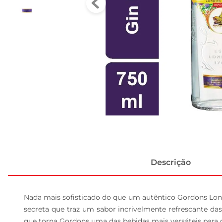
Descrição
Nada mais sofisticado do que um autêntico Gordons Lon
secreta que traz um sabor incrivelmente refrescante das
que torna Gordons uma das bebidas mais versáteis para