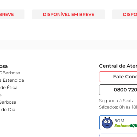
 BREVE
DISPONÍVEL EM BREVE
DISPO
Central de At
osa
 GBarbosa
Fale Con
a Estendida
de Ética
0800 720 
s
Segunda à Sexta:
Barbosa
Sábados: 8h às 18
 do Dia