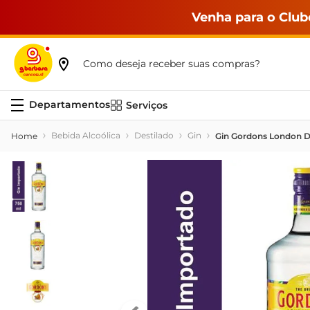
Venha para o Club
Como deseja receber suas compras?
Serviços
Bebida Alcoólica
Destilado
Gin
Gin Gordons London D