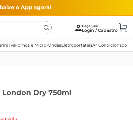
baixe o App agora!
rini
TVs
Fornos e Micro-Ondas
Eletroportáteis
Ar Condicionado
 London Dry 750ml
agamento