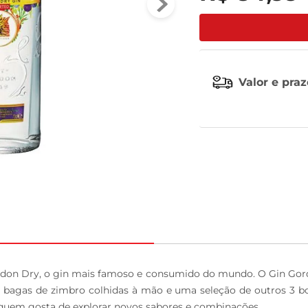
leite pó
Valor e pra
don Dry, o gin mais famoso e consumido do mundo. O Gin Gord
 bagas de zimbro colhidas à mão e uma seleção de outros 3 bot
 quem gosta de explorar novos sabores e combinações.