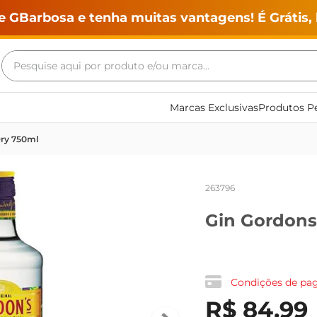
e GBarbosa e tenha muitas vantagens! É Grátis, 
Pesquise aqui por produto e/ou marca...
Termos mais buscados
Marcas Exclusivas
Produtos Pe
geladeira
ry 750ml
maquina lavar
fogao
263796
café
Gin Gordons
cerveja
frango
vinho
Condições de p
leite
R$
84
,
99
tv