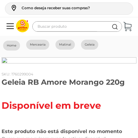
Como deseja receber suas compras?
Buscar produto
Termos mais buscados
Mercearia
Matinal
Geleia
geladeira
maquina lavar
fogao
:
1760299004
Geleia RB Amore Morango 220g
café
cerveja
Disponível em breve
frango
leite
vinho
leite pó