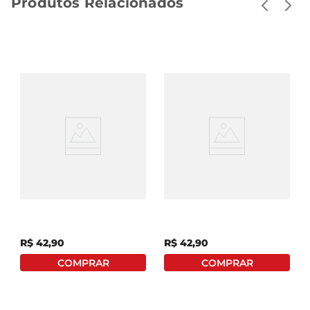
Produtos Relacionados
Geleia St. Dalfour 100%
Geleia St. Dalfour 100%
Fruta Cassis Vidro 284g
Fruta Cranberry E
Mirtilo Vidro 284g
R$
42
,
90
R$
42
,
90