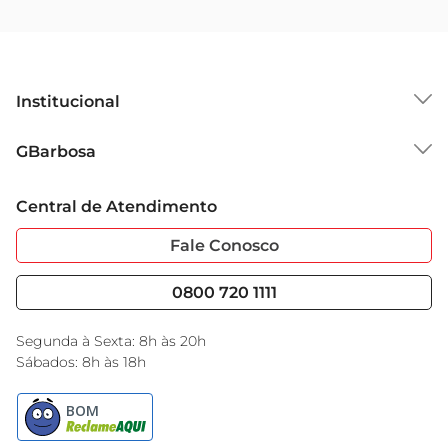
Institucional
Sobre o GBarbosa
GBarbosa
Grupo Cencosud
Trabalhe Conosco
Cartão GBarbosa
Central de Atendimento
Sobre Privacidade
Garantia Estendida
Portal do Fornecedo
Código de Ética
Fale Conosco
Nossas Lojas
Serviços
Cencosud Media
Blog GBarbosa
0800 720 1111
Black Friday
Encarte do Dia
Segunda à Sexta: 8h às 20h
Sábados: 8h às 18h