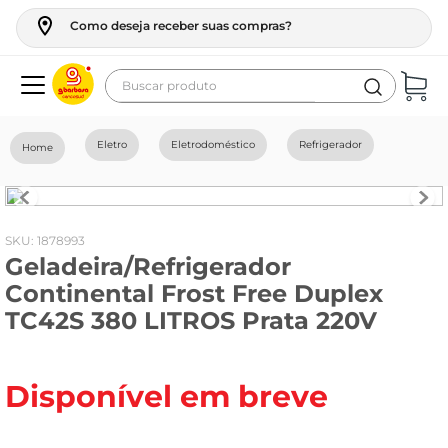
Como deseja receber suas compras?
Buscar produto
Termos mais buscados
Eletro
Eletrodoméstico
Refrigerador
geladeira
maquina lavar
fogao
:
1878993
Geladeira/Refrigerador
café
Continental Frost Free Duplex
cerveja
TC42S 380 LITROS Prata 220V
frango
leite
Disponível em breve
vinho
leite pó