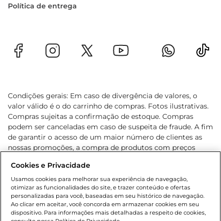
Política de entrega
Condições gerais: Em caso de divergência de valores, o
valor válido é o do carrinho de compras. Fotos ilustrativas.
Compras sujeitas a confirmação de estoque. Compras
podem ser canceladas em caso de suspeita de fraude. A fim
de garantir o acesso de um maior número de clientes as
nossas promoções, a compra de produtos com preços
promocionais poderá ter sua quantidade limitada por
Cookies e Privacidade
cliente. Os preços, ofertas e condições são exclusivos para
o e-commerce e válidos durante o dia de hoje, podendo
Usamos cookies para melhorar sua experiência de navegação,
otimizar as funcionalidades do site, e trazer conteúdo e ofertas
sofrer alterações sem prévia notificação. Proibida a venda
personalizadas para você, baseadas em seu histórico de navegação.
de bebidas alcoólicas para menores de 18 anos, conforme
Ao clicar em aceitar, você concorda em armazenar cookies em seu
Lei n.º 8069/90, art. 81, inciso II (Estatuto da Criança e do
dispositivo. Para informações mais detalhadas a respeito de cookies,
Adolescente). Preços e condições exclusivos para o