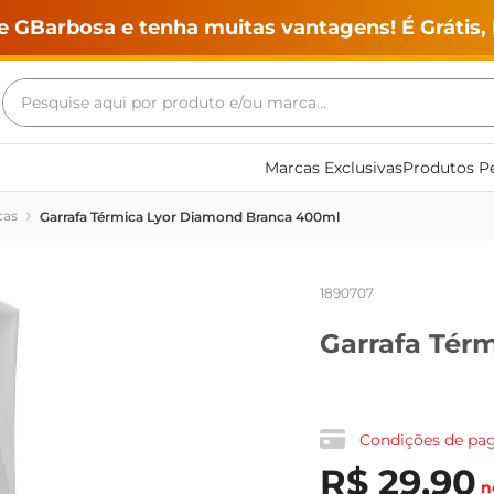
e GBarbosa e tenha muitas vantagens! É Grátis, 
Pesquise aqui por produto e/ou marca...
Termos mais buscados
Marcas Exclusivas
Produtos Pe
geladeira
cas
Garrafa Térmica Lyor Diamond Branca 400ml
maquina lavar
fogao
1890707
café
Garrafa Tér
cerveja
frango
vinho
Condições de p
leite
R$
29
,
90
n
tv