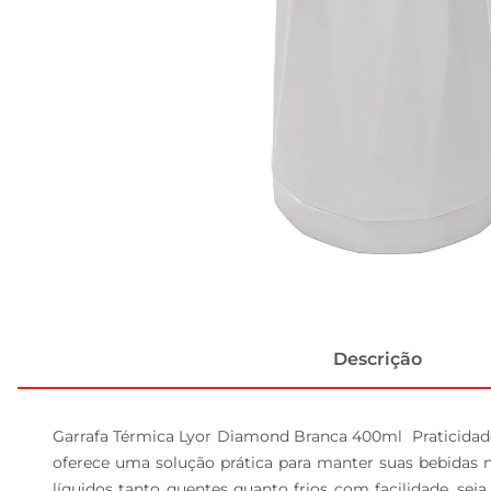
Descrição
Garrafa Térmica Lyor Diamond Branca 400ml  Praticidade
oferece uma solução prática para manter suas bebidas 
líquidos tanto quentes quanto frios com facilidade, sej