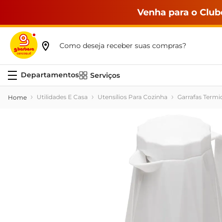
Venha para o Club
Como deseja receber suas compras?
Serviços
Utilidades E Casa
Utensílios Para Cozinha
Garrafas Termi