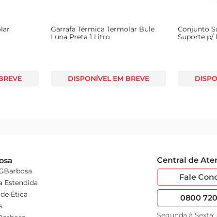
lar
Garrafa Térmica Termolar Bule
Conjunto S
l
Luna Preta 1 Litro
Suporte p/ 
 BREVE
DISPONÍVEL EM BREVE
DISPO
Central de At
osa
 GBarbosa
Fale Con
a Estendida
de Ética
0800 720 
s
Segunda à Sexta: