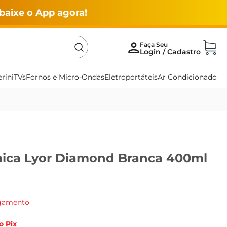
baixe o App agora!
rini
TVs
Fornos e Micro-Ondas
Eletroportáteis
Ar Condicionado
mica Lyor Diamond Branca 400ml
agamento
o Pix