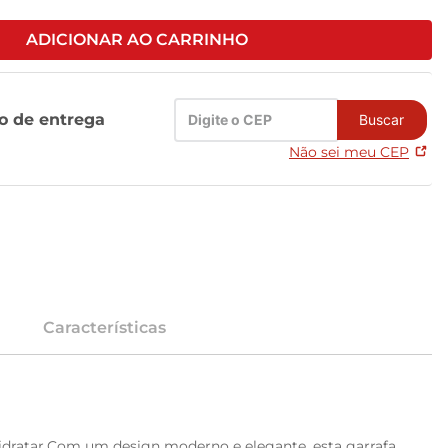
ADICIONAR AO CARRINHO
zo de entrega
Buscar
Não sei meu CEP
Características
 hidratar.Com um design moderno e elegante, esta garrafa 