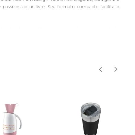
 passeios ao ar livre. Seu formato compacto facilita o 
 ideal por até 12 horas para líquidos quentes e até 24 
urante a tarde, sem se preocupar com a temperatura. A 
tegida.

x não retém odores nem sabores, mantendo a pureza da sua 
 inox confere um toque de sofisticação, tornandoa uma 
eficiente. Seu design leve e portátil a torna ideal para 
r performance,recomendase não utilizar em microondas ou 