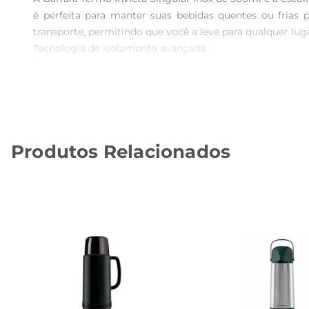
é perfeita para manter suas bebidas quentes ou frias p
transporte, permitindo que você a leve para qualquer luga
Tecnologia de isolamento avançada  

Equipado com tecnologia de isolamento a vácuo, o model
horas para frios. Isso significa que você pode desfru
tampa de rosca proporciona um fechamento seguro, evit
Materiais de qualidade e design funcional  

Fabricada em aço inoxidável de alta qualidade, a garrafa
Produtos Relacionados
bebida. Além disso, sua superfície é fácil de limpar,
excelente opção para quem valoriza estilo e funcionalidad
Especificações e uso recomendado  

Com capacidade de 500ml, a Garrafa Termo Invicta Singula
ser utilizada em diversas situações, como no trabalho, 
lavalouças, preservando assim a integridade do produto e 
A Garrafa Termo Invicta Singular Inox 500ml é mais do q