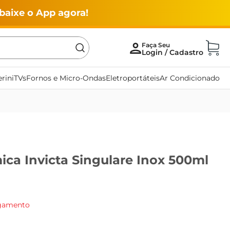
baixe o App agora!
rini
TVs
Fornos e Micro-Ondas
Eletroportáteis
Ar Condicionado
ica Invicta Singulare Inox 500ml
agamento