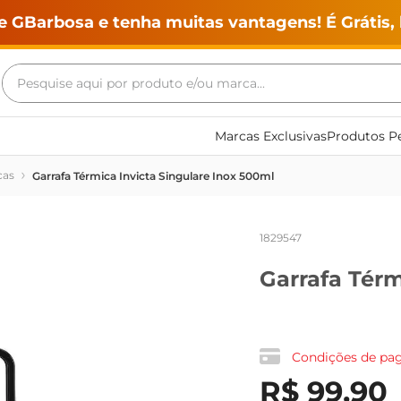
e GBarbosa e tenha muitas vantagens! É Grátis, 
Pesquise aqui por produto e/ou marca...
Termos mais buscados
Marcas Exclusivas
Produtos Pe
geladeira
cas
Garrafa Térmica Invicta Singulare Inox 500ml
maquina lavar
fogao
1829547
café
Garrafa Térm
cerveja
frango
leite
Condições de p
vinho
R$
99
,
90
leite pó