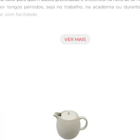
or longos períodos, seja no trabalho, na academia ou durante
r com facilidade.

o Singular garante que suas bebidas permaneçam na temperatura
tar de um café quente durante a manhã ou de uma água gelada d
VER MAIS
ando vazamentos e garantindo que sua bebida esteja sempre pro
 é resistente e durável, ideal para o uso diário. O material ino
 permitindo uma manutenção simples e prática. O acabamento em
e.

r é perfeita para quem busca uma opção de hidratação prática e 
em atividades esportivas ou em viagens. Para garantir a melho
sua eficiência térmica.

ue um simples recipiente