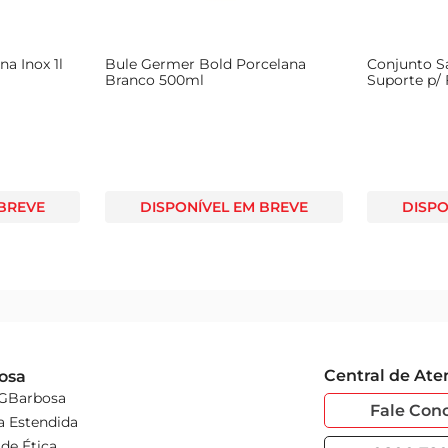
a Inox 1l
Bule Germer Bold Porcelana
Conjunto S
Branco 500ml
Suporte p/ 
 BREVE
DISPONÍVEL EM BREVE
DISPO
Central de At
osa
 GBarbosa
Fale Con
a Estendida
de Ética