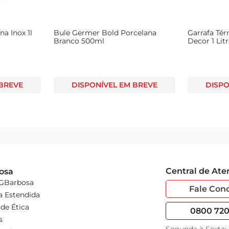
uem valoriza qualidade e praticidade no dia a dia. Com ela, você 
a Inox 1l
Bule Germer Bold Porcelana
Garrafa Tér
Branco 500ml
Decor 1 Lit
 BREVE
DISPONÍVEL EM BREVE
DISPO
Central de At
osa
 GBarbosa
Fale Con
a Estendida
de Ética
0800 720 
s