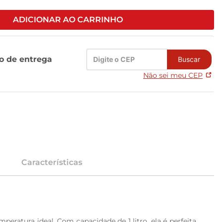
ADICIONAR AO CARRINHO
zo de entrega
Buscar
Não sei meu CEP
Características
peratura ideal. Com capacidade de 1 litro, ela é perfeita 