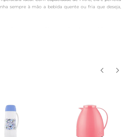
nha sempre à mão a bebida quente ou fria que deseja, 
oras. Seja para um café quente durante a manhã ou uma 
em comprometer o sabor. Além disso, seu sistema de 
l, mas também um acessório estiloso. Seu bico de fácil 
As dimensões compactas tornam a garrafa ideal para ser 
e o uso de produtos abrasivos que possam danificar o 
 pode causar vazamentos.
