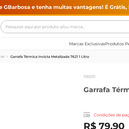
e GBarbosa e tenha muitas vantagens! É Grátis, 
Pesquise aqui por produto e/ou marca...
Termos mais buscados
Marcas Exclusivas
Produtos Pe
geladeira
cas
Garrafa Térmica Invicta Metalizada 7621 1 Litro
maquina lavar
fogao
1130251
café
Garrafa Térm
cerveja
frango
vinho
Condições de p
leite
R$
79
,
90
tv