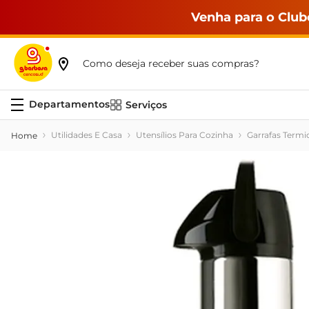
Venha para o Club
Como deseja receber suas compras?
Serviços
Utilidades E Casa
Utensílios Para Cozinha
Garrafas Termi