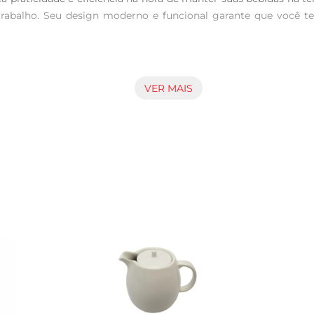
trabalho. Seu design moderno e funcional garante que você te
to a vácuo, que mantém a temperatura das bebidas por longas h
ante que suasbebidas permaneçam na temperatura desejada, s
VER MAIS
que você possa transportála com tranquilidade.

res, a garrafa térmica Invicta CR 7621 não é apenas funciona
quanto sua alça ergonômica proporciona conforto ao carregar. 
do carro.

 recomendase a lavagem manual com água e sabão neutro. Evit
afa para armazenar bebidas gaseificadas, pois a pressão interna