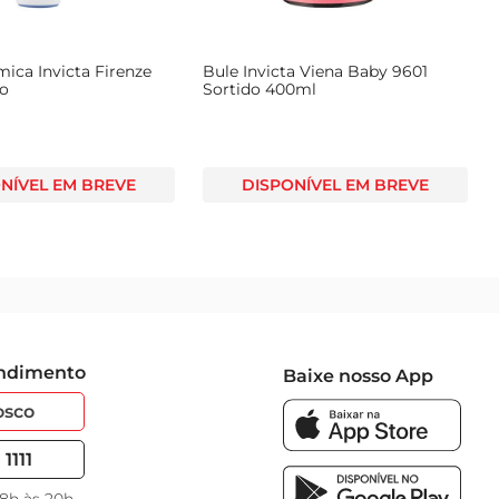
pode desfrutar de suas bebidas na temperatura perfeita, a 
mica Invicta Firenze
Bule Invicta Viena Baby 9601
ro
Sortido 400ml
NÍVEL EM BREVE
DISPONÍVEL EM BREVE
endimento
Baixe nosso App
osco
1111