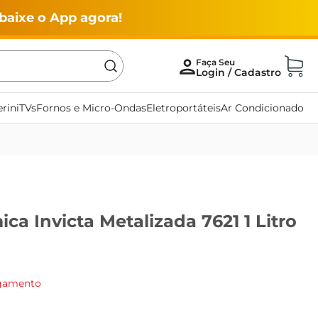
baixe o App agora!
rini
TVs
Fornos e Micro-Ondas
Eletroportáteis
Ar Condicionado
ica Invicta Metalizada 7621 1 Litro
agamento