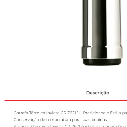
Descrição
Garrafa Térmica Invicta CR 7621 1L  Praticidade e Estilo pa
Conservação de temperatura para suas bebidas  

A garrafa térmica Invicta CR 7621 é ideal para quem busca