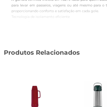
para levar em passeios, viagens ou até mesmo para o 
proporcionando conforto e satisfação em cada gole.

Tecnologia de isolamento eficiente  

Esta garrafa térmica conta com tecnologia de isolamen
água gelada durante a tarde, a Invicta CR 7621 gar
fechamento é seguro, evitando vazamentos e garantindo 
Design prático e funcional  

Com um acabamento elegante e disponível em diversas co
Produtos Relacionados
abertura permite servir as bebidas com praticidade, en
levada em mochilas, bolsas ou até mesmo no portacopos 
Cuidados e recomendações deuso  

Para garantir a durabilidade da sua garrafa térmica,
acabamento. Além disso, é importante não utilizar a garr
Especificações e características  

 Capacidade: 1 litro  

 Material: Aço inoxidável  

 Isolamento: Vácuo  

 Dimensões: 27 cm de altura, 9 cm de diâmetro  
