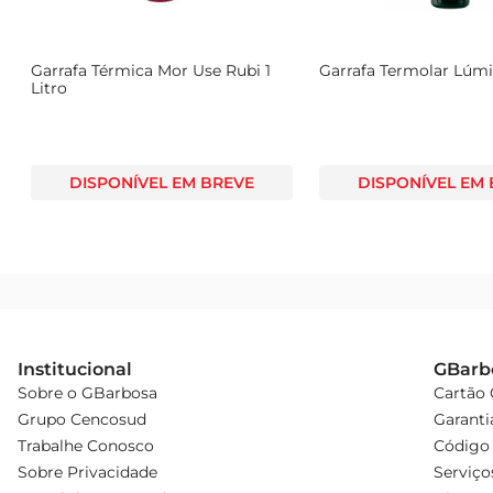
 Peso: 500 g  

A garrafa térmica Invicta CR 7621 éa escolha ideal para q
qualquer hora e em qualquer lugar.
Garrafa Térmica Mor Use Rubi 1
Garrafa Termolar Lúmin
Litro
DISPONÍVEL EM BREVE
DISPONÍVEL EM
Institucional
GBarb
Sobre o GBarbosa
Cartão
Grupo Cencosud
Garanti
Trabalhe Conosco
Código 
Sobre Privacidade
Serviço