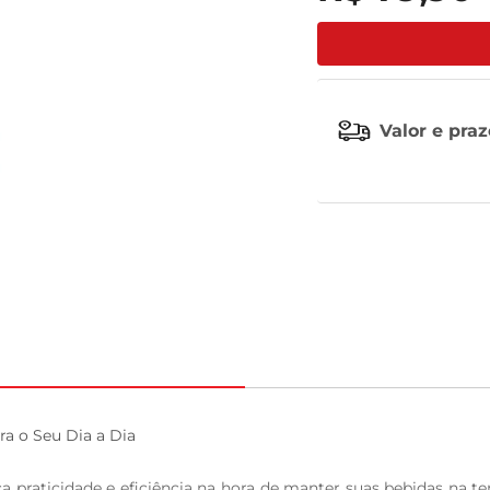
leite pó
Valor e pra
ra o Seu Dia a Dia

 praticidade e eficiência na hora de manter suas bebidas na tem