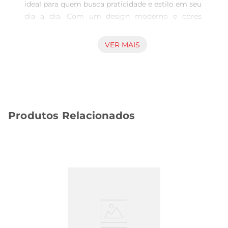
ideal para quem busca praticidade e estilo em seu 
dia a dia. Com um design moderno e cores 
vibrantes, essa garrafa é perfeita para 
acompanhar você em todas as suas atividades, 
VER MAIS
seja na academia, no trabalho ou em passeios ao 
ar livre. Seu formato ergonômico facilita o 
manuseio e o transporte, tornandoa uma 
companheira indispensável.

Material de Qualidade  

Produtos Relacionados
Produzida em plástico de alta qualidade, a 
garrafa é leve e resistente, garantindo 
durabilidade e segurança para o uso diário. O 
material é livrede BPA, proporcionando 
tranquilidade ao armazenar suas bebidas. Além 
disso, a garrafa é fácil de limpar, podendo ser 
lavada à mão ou em máquina de lavar, o que a 
torna ainda mais prática para o cotidiano.

Capacidade Ideal  

Com capacidade de 530ml, esta garrafaé perfeita 