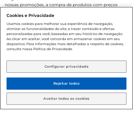
nossas promoções, a compra de produtos com preços
promocionais poderá ter sua quantidade limitada por
Cookies e Privacidade
cliente. Os preços, ofertas e condições são exclusivos para
o e-commerce e válidos durante o dia de hoje, podendo
Usamos cookies para melhorar sua experiência de navegação,
otimizar as funcionalidades do site, e trazer conteúdo e ofertas
sofrer alterações sem prévia notificação. Proibida a venda
personalizadas para você, baseadas em seu histórico de navegação.
de bebidas alcoólicas para menores de 18 anos, conforme
Ao clicar em aceitar, você concorda em armazenar cookies em seu
Lei n.º 8069/90, art. 81, inciso II (Estatuto da Criança e do
dispositivo. Para informações mais detalhadas a respeito de cookies,
Adolescente). Preços e condições exclusivos para o
consulte nossa Política de Privacidade.
www.gbarbosa.com.br
, podendo sofrer alterações sem
aviso prévio. O valor mínimo para as compras on-line é de
R$ 80,00.
Configurar privacidade
Rejeitar todos
© 2026 Copyright. Todos os direitos
reservados Gbarbosa.
Aceitar todos os cookies
Cencosud Brasil Comercial SA.CNPJ sob n° 39.346.861/0350-38 .
Sediada na Av. das Nações Unidas, 12.995, 21º andar, CEP: