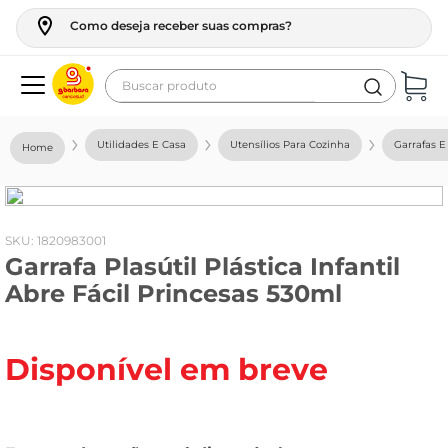
Como deseja receber suas compras?
Buscar produto
Termos mais buscados
Utilidades E Casa
Utensílios Para Cozinha
Garrafas E
geladeira
maquina lavar
fogao
:
1820983001
Garrafa Plasútil Plástica Infantil
café
Abre Fácil Princesas 530ml
cerveja
frango
Disponível em breve
leite
vinho
leite pó