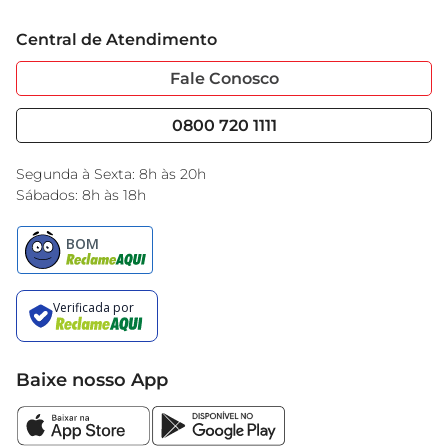
 Dimensões: Compacta e leve, ideal para 
Trabalhe Conosco
Cartão GBarbosa
transporte  

Central de Atendimento
Sobre Privacidade
Garantia Estendida
 Cor: Disponível em diversas opções de cores 
Portal do Fornecedo
Código de Ética
vibrantes
Fale Conosco
Nossas Lojas
Serviços
Cencosud Media
Blog GBarbosa
0800 720 1111
Black Friday
Encarte do Dia
Segunda à Sexta: 8h às 20h
Sábados: 8h às 18h
Baixe nosso App