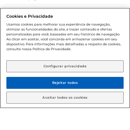
Dúvidas frequentes (FAQ)
Cookies e Privacidade
Política de troca e devolução
Usamos cookies para melhorar sua experiência de navegação,
otimizar as funcionalidades do site, e trazer conteúdo e ofertas
Política de entrega
personalizadas para você, baseadas em seu histórico de navegação.
Ao clicar em aceitar, você concorda em armazenar cookies em seu
dispositivo. Para informações mais detalhadas a respeito de cookies,
consulte nossa Política de Privacidade.
Configurar privacidade
Rejeitar todos
Condições gerais: Em caso de divergência de valores, o
valor válido é o do carrinho de compras. Fotos ilustrativas.
Aceitar todos os cookies
Compras sujeitas a confirmação de estoque. Compras
podem ser canceladas em caso de suspeita de fraude. A fim
de garantir o acesso de um maior número de clientes as
nossas promoções, a compra de produtos com preços
promocionais poderá ter sua quantidade limitada por