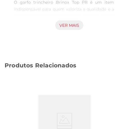
O garfo trincheiro Brinox Top PR é um item 
indispensável para quem valoriza a qualidade e a 
funcionalidade na hora de servir. Com 31 cm de 
comprimento, ele é ideal para cortar e servir 
VER MAIS
carnes com facilidade, garantindo que você possa 
aproveitar suas refeições com mais praticidade e 
estilo. Seu design sofisticado e acabamento em 
inox trazem um toque de elegância à sua mesa, 
tornando-o perfeito para jantares especiais ou 
Produtos Relacionados
uso diário.

Material de alta qualidade  

Fabricado em aço inox, o garfo trincheiro Brinox 
é resistente e durável, garantindo que você tenha 
um utensílio que não só é bonito, mas também 
funcional. O inox é conhecido por sua facilidade 
de limpeza e resistência à corrosão, o que 
significa que você pode usá-lo com confiança, 
sabendo que ele manterá sua aparência e 