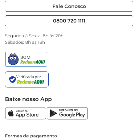
utensílios de mesa, permitindo que você crie 
Portal do Fornecedo
Código de Ética
Fale Conosco
uma apresentação harmoniosa e sofisticada.
Nossas Lojas
Serviços
Cencosud Media
Blog GBarbosa
0800 720 1111
Black Friday
Encarte do Dia
Segunda à Sexta: 8h às 20h
Sábados: 8h às 18h
Baixe nosso App
Formas de pagamento