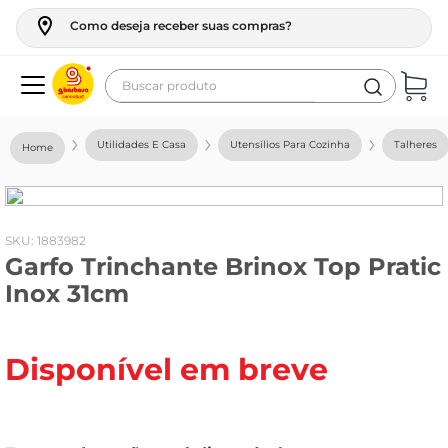
Como deseja receber suas compras?
Buscar produto
Termos mais buscados
Utilidades E Casa
Utensílios Para Cozinha
Talheres
geladeira
maquina lavar
fogao
:
1883982
Garfo Trinchante Brinox Top Pratic
café
Inox 31cm
cerveja
frango
Disponível em breve
vinho
leite
tv