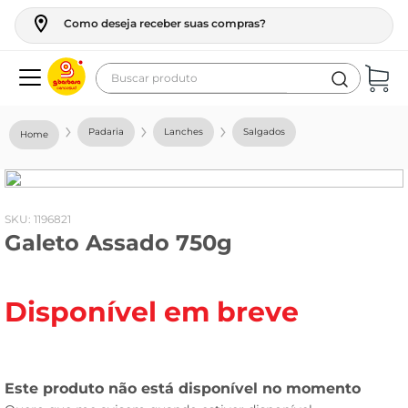
Como deseja receber suas compras?
Buscar produto
Termos mais buscados
Padaria
Lanches
Salgados
geladeira
maquina lavar
fogao
:
1196821
Galeto Assado 750g
café
cerveja
Disponível em breve
frango
leite
vinho
leite pó