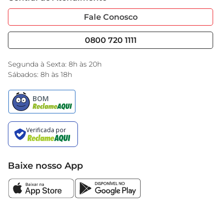
Sobre Privacidade
Garantia Estendida
Portal do Fornecedo
Código de Ética
Fale Conosco
Nossas Lojas
Serviços
Cencosud Media
Blog GBarbosa
0800 720 1111
Black Friday
Encarte do Dia
Segunda à Sexta: 8h às 20h
Sábados: 8h às 18h
Baixe nosso App