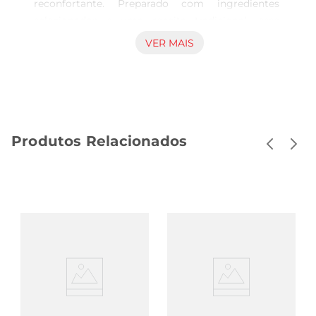
reconfortante. Preparado com ingredientes 
selecionados e uma receita tradicional, esse 
galeto traz todo o sabor da culinária caseira para 
VER MAIS
a sua mesa. Ideal para almoços em família ou 
encontros com amigos, ele promete agradar a 
todos os paladares.

Sabor que Encanta  

Com uma pele dourada e crocante, o Galetinho 
Produtos Relacionados
Assado é temperado com uma mistura especial 
de ervas e especiarias que realçam seu sabor 
natural. Ao ser assado, a carne se torna suculenta 
e macia, garantindo uma experiência 
gastronômica que remete às melhores 
lembranças da cozinha da vovó. Cada pedaço é 
uma explosão de sabor que vai deixar você 
querendo mais.

Praticidade e Versatilidade  

Este galeto é perfeito para diversas ocasiões. 
Pode ser servido como prato principal 