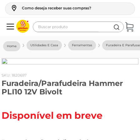
Como deseja receber suas compras?
Buscar produto
Termos mais buscados
Utilidades E Casa
Ferramentas
Furadeira E Parafusa
geladeira
maquina lavar
fogao
:
1820697
Furadeira/Parafudeira Hammer
café
PLI10 12V Bivolt
cerveja
frango
Disponível em breve
vinho
leite
tv