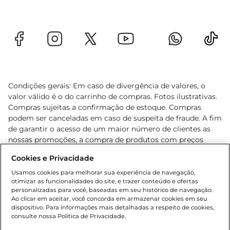
Condições gerais: Em caso de divergência de valores, o
valor válido é o do carrinho de compras. Fotos ilustrativas.
Compras sujeitas a confirmação de estoque. Compras
podem ser canceladas em caso de suspeita de fraude. A fim
de garantir o acesso de um maior número de clientes as
nossas promoções, a compra de produtos com preços
promocionais poderá ter sua quantidade limitada por
Cookies e Privacidade
cliente. Os preços, ofertas e condições são exclusivos para
o e-commerce e válidos durante o dia de hoje, podendo
Usamos cookies para melhorar sua experiência de navegação,
otimizar as funcionalidades do site, e trazer conteúdo e ofertas
sofrer alterações sem prévia notificação. Proibida a venda
personalizadas para você, baseadas em seu histórico de navegação.
de bebidas alcoólicas para menores de 18 anos, conforme
Ao clicar em aceitar, você concorda em armazenar cookies em seu
Lei n.º 8069/90, art. 81, inciso II (Estatuto da Criança e do
dispositivo. Para informações mais detalhadas a respeito de cookies,
Adolescente). Preços e condições exclusivos para o
consulte nossa Política de Privacidade.
www.gbarbosa.com.br
, podendo sofrer alterações sem