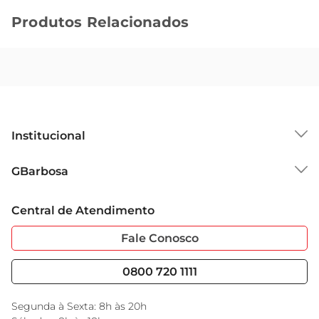
Produtos Relacionados
Institucional
Sobre o GBarbosa
GBarbosa
Grupo Cencosud
Trabalhe Conosco
Cartão GBarbosa
Central de Atendimento
Sobre Privacidade
Garantia Estendida
Portal do Fornecedo
Código de Ética
Fale Conosco
Nossas Lojas
Serviços
Cencosud Media
Blog GBarbosa
0800 720 1111
Black Friday
Encarte do Dia
Segunda à Sexta: 8h às 20h