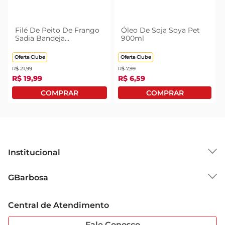
Filé De Peito De Frango
Óleo De Soja Soya Pet
Sadia Bandeja
900ml
Congelado 1kg
Oferta Clube
Oferta Clube
R$
21
,
99
R$
7
,
99
R$
19
,
99
R$
6
,
59
Institucional
Sobre o GBarbosa
GBarbosa
Grupo Cencosud
Trabalhe Conosco
Cartão GBarbosa
Central de Atendimento
Sobre Privacidade
Garantia Estendida
Portal do Fornecedo
Código de Ética
Fale Conosco