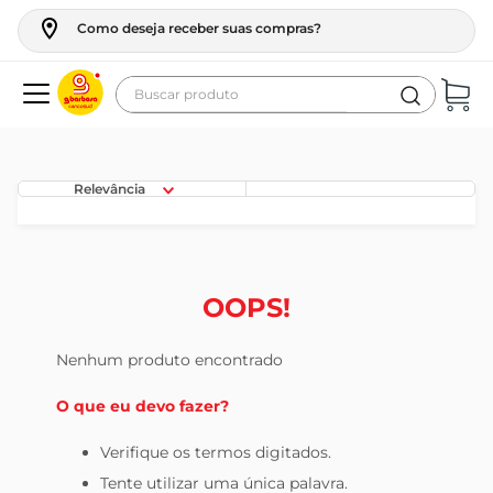
Como deseja receber suas compras?
Buscar produto
Termos mais buscados
geladeira
Relevância
maquina lavar
fogao
café
OOPS!
cerveja
Nenhum produto encontrado
frango
O que eu devo fazer?
vinho
leite
Verifique os termos digitados.
Tente utilizar uma única palavra.
tv