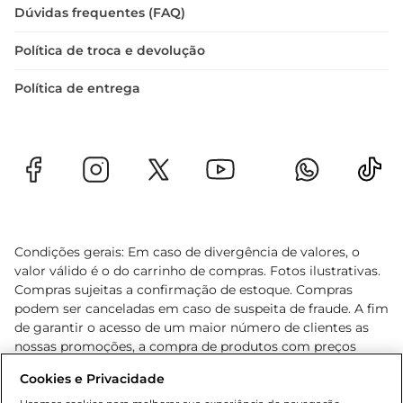
Dúvidas frequentes (FAQ)
Política de troca e devolução
Política de entrega
Condições gerais: Em caso de divergência de valores, o
valor válido é o do carrinho de compras. Fotos ilustrativas.
Compras sujeitas a confirmação de estoque. Compras
podem ser canceladas em caso de suspeita de fraude. A fim
de garantir o acesso de um maior número de clientes as
nossas promoções, a compra de produtos com preços
promocionais poderá ter sua quantidade limitada por
Cookies e Privacidade
cliente. Os preços, ofertas e condições são exclusivos para