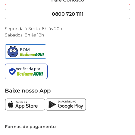
Nossas Lojas
Serviços
Cencosud Media
Blog GBarbosa
0800 720 1111
Black Friday
Encarte do Dia
Segunda à Sexta: 8h às 20h
Sábados: 8h às 18h
Baixe nosso App
Formas de pagamento