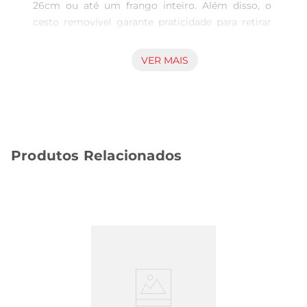
26cm ou até um frango inteiro. Além disso, o 
cesto removível garante praticidade para retirar 
os alimentos e facilidade na limpeza. Saiba mais 
sobre a AFN-80:

VER MAIS
CAPACIDADE: 8 LITROS

O cesto quadrado com 700cm² tem a maior área 
plana do mercado e acomoda melhor os 
alimentos, permitindo preparar grandes porções, 
Produtos Relacionados
sem empilhar a comida e assando por igual.

CESTO REMOVÍVEL

Todas as Air Fryers Mondial possuem cesto 
removível. Com isso, você ganha:

+ Praticidade para retirar os alimentos.

+ Facilidade de uso e limpeza.

+ Alimento mais sequinho, sem contato o óleo.

TECNOLOGIA DE CIRCULAÇÃO DE AR QUENTE
