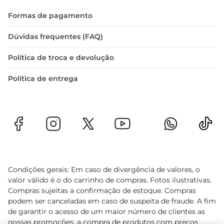
cesto e a cuba são removíveis e antiaderentes.

Formas de pagamento
MUITO MAIS QUE BATATA FRITA: INVISTA EM 
Dúvidas frequentes (FAQ)
MAIS RECEITAS!

A Air Fryer é versátil e permite que você prepare 
Política de troca e devolução
pratos que vão muito além da clássica batata 
frita. É possível preparar legumes, carnes, peixes, 
Política de entrega
lasanha, pizzas, além de pratos doces, como 
pudim, bolo de chocolate e cookies. Use sua 
criatividade e mãos à obra!

DESIGN COMPACTO

Ocupa pouco espaço na bancada na cozinha.

Condições gerais: Em caso de divergência de valores, o
CONTROLE DE TEMPERATURA ATÉ 200°C

valor válido é o do carrinho de compras. Fotos ilustrativas.
Permite a escolha da temperatura ideal para 
Compras sujeitas a confirmação de estoque. Compras
diferentes tipos de alimentos.

podem ser canceladas em caso de suspeita de fraude. A fim
de garantir o acesso de um maior número de clientes as
AVISO SONORO + DESLIGAMENTO AUTOMÁTICO

nossas promoções, a compra de produtos com preços