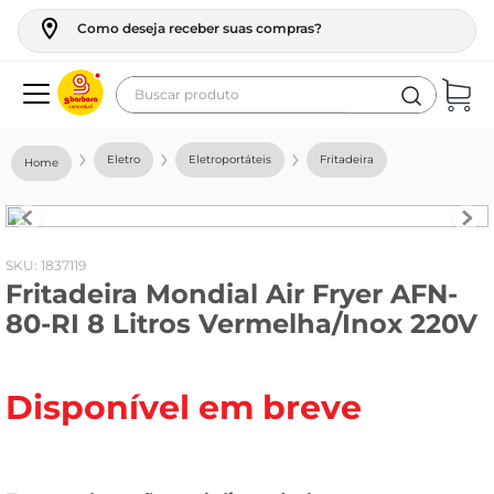
Como deseja receber suas compras?
Buscar produto
Termos mais buscados
Eletro
Eletroportáteis
Fritadeira
geladeira
maquina lavar
fogao
:
1837119
Fritadeira Mondial Air Fryer AFN-
café
80-RI 8 Litros Vermelha/Inox 220V
cerveja
frango
Disponível em breve
vinho
leite
tv