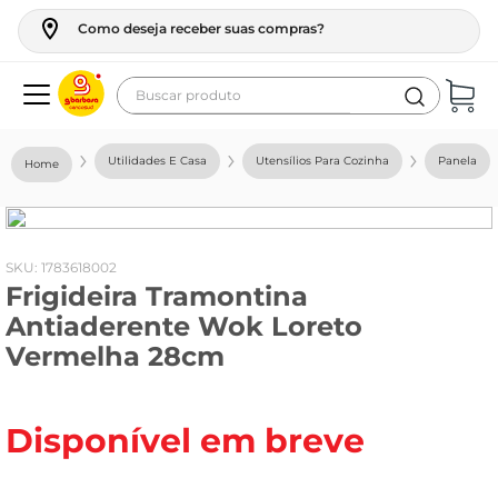
Como deseja receber suas compras?
Buscar produto
Termos mais buscados
Utilidades E Casa
Utensílios Para Cozinha
Panela
geladeira
maquina lavar
fogao
:
1783618002
Frigideira Tramontina
café
Antiaderente Wok Loreto
cerveja
Vermelha 28cm
frango
leite
Disponível em breve
vinho
leite pó