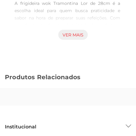
A frigideira wok Tramontina Lor de 28cm é a 
escolha ideal para quem busca praticidade e 
sabor na hora de preparar suas refeições. Com 
um design moderno e funcional, ela se destaca 
em qualquer cozinha, permitindo que você 
VER MAIS
prepare desde pratos tradicionais até receitas 
mais elaboradas. Seu formato amplo e bordas 
altas facilitam o manuseio dos alimentos, 
tornando o processo de cozinhar mais dinâmico 
e agradável.

Produtos Relacionados
Material de Qualidade para Resultados Incríveis  

Fabricada em alumínio com revestimento 
antiaderente, a frigideira garante uma 
distribuição uniforme do calor, resultando em 
um cozimento perfeito. Esse material não só 
proporciona uma excelente performance, mas 
tambémfacilita a limpeza após o uso, permitindo 
Institucional
que você aproveite mais tempo com a família e 
amigos. Além disso, o revestimento antiaderente 