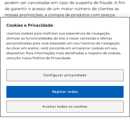
podem ser canceladas em caso de suspeita de fraude. A fim
de garantir o acesso de um maior número de clientes as
nossas promoções, a compra de produtos com preços
promocionais poderá ter sua quantidade limitada por
Cookies e Privacidade
cliente. Os preços, ofertas e condições são exclusivos para
o e-commerce e válidos durante o dia de hoje, podendo
Usamos cookies para melhorar sua experiência de navegação,
otimizar as funcionalidades do site, e trazer conteúdo e ofertas
sofrer alterações sem prévia notificação. Proibida a venda
personalizadas para você, baseadas em seu histórico de navegação.
de bebidas alcoólicas para menores de 18 anos, conforme
Ao clicar em aceitar, você concorda em armazenar cookies em seu
Lei n.º 8069/90, art. 81, inciso II (Estatuto da Criança e do
dispositivo. Para informações mais detalhadas a respeito de cookies,
Adolescente). Preços e condições exclusivos para o
consulte nossa Política de Privacidade.
www.gbarbosa.com.br
, podendo sofrer alterações sem
aviso prévio. O valor mínimo para as compras on-line é de
R$ 80,00.
Configurar privacidade
Rejeitar todos
© 2026 Copyright. Todos os direitos
reservados Gbarbosa.
Aceitar todos os cookies
Cencosud Brasil Comercial SA.CNPJ sob n° 39.346.861/0350-38 .