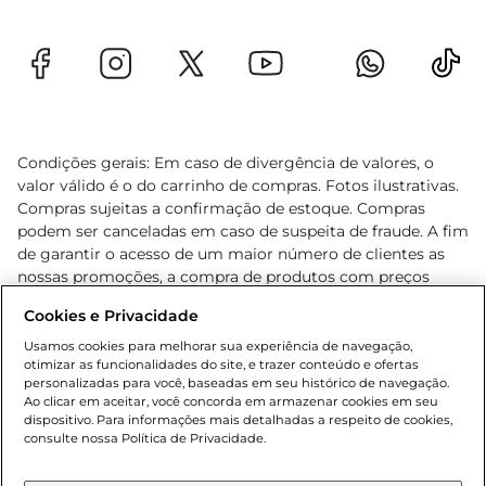
Condições gerais: Em caso de divergência de valores, o
valor válido é o do carrinho de compras. Fotos ilustrativas.
Compras sujeitas a confirmação de estoque. Compras
podem ser canceladas em caso de suspeita de fraude. A fim
de garantir o acesso de um maior número de clientes as
nossas promoções, a compra de produtos com preços
promocionais poderá ter sua quantidade limitada por
Cookies e Privacidade
cliente. Os preços, ofertas e condições são exclusivos para
o e-commerce e válidos durante o dia de hoje, podendo
Usamos cookies para melhorar sua experiência de navegação,
otimizar as funcionalidades do site, e trazer conteúdo e ofertas
sofrer alterações sem prévia notificação. Proibida a venda
personalizadas para você, baseadas em seu histórico de navegação.
de bebidas alcoólicas para menores de 18 anos, conforme
Ao clicar em aceitar, você concorda em armazenar cookies em seu
Lei n.º 8069/90, art. 81, inciso II (Estatuto da Criança e do
dispositivo. Para informações mais detalhadas a respeito de cookies,
Adolescente). Preços e condições exclusivos para o
consulte nossa Política de Privacidade.
www.gbarbosa.com.br
, podendo sofrer alterações sem
aviso prévio. O valor mínimo para as compras on-line é de