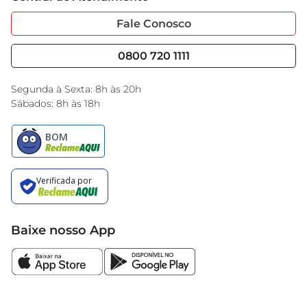
Sobre Privacidade
Garantia Estendida
Portal do Fornecedo
Código de Ética
Fale Conosco
Nossas Lojas
Serviços
Cencosud Media
Blog GBarbosa
0800 720 1111
Black Friday
Encarte do Dia
Segunda à Sexta: 8h às 20h
Sábados: 8h às 18h
Baixe nosso App