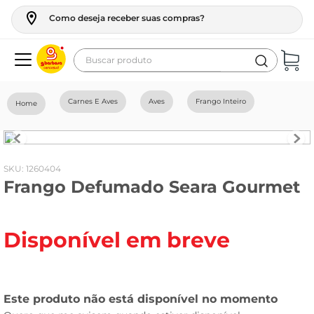
Como deseja receber suas compras?
Buscar produto
Termos mais buscados
Carnes E Aves
Aves
Frango Inteiro
geladeira
maquina lavar
fogao
:
1260404
Frango Defumado Seara Gourmet
café
cerveja
Disponível em breve
frango
leite
vinho
celular