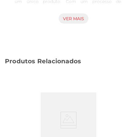
um único produto. Com um processo de 
defumação que realça o gosto da carne, este 
frango é ideal para compor pratos variados, desde 
VER MAIS
saladas até sanduíches, proporcionando um 
toque especial a cada refeição.

Qualidade e sabor inconfundíveis  

Produzido com rigorosos padrões de qualidade, o 
Frango Defumado Seara Gourmet é feito a partir 
Produtos Relacionados
de aves selecionadas, garantindo um produto 
suculento e saboroso. O defumado é realizado 
com madeiras nobres, que conferem um aroma 
irresistível e um sabor marcante, tornando este 
frango uma opção atrativa para qualquer ocasião.

Versatilidade na cozinha

Este produto é extremamente versátil e pode ser 
utilizado em diversas preparações. Seja em 
receitas quentes ou frias, o Frango Defumado 
Seara Gourmet se adapta facilmente, permitindo 
que você crie pratos criativos e saborosos sem 